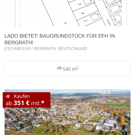
LADO BIETET: BAUGRUNDSTÜCK FÜR EFH IN
BERGRATH!
ESCHWEILER / BERGRATH, DEUTSCHLAND
2
540 m
Kaufen
351 €
*
ab
mtl.