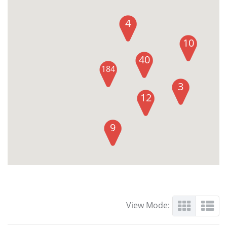
4
10
40
184
3
12
9
View Mode: