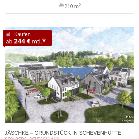
2
210 m
Kaufen
244 €
*
ab
mtl.
JÄSCHKE – GRUNDSTÜCK IN SCHEVENHÜTTE