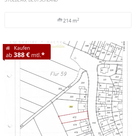
STOLBERG, DEUTSCHLAND
2
214 m
Kaufen
388 €
*
ab
mtl.