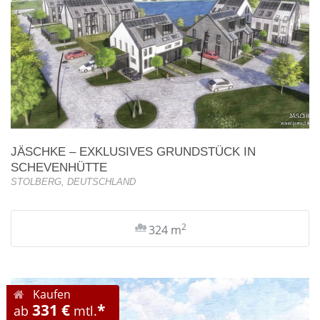
JÄSCHKE – EXKLUSIVES GRUNDSTÜCK IN
SCHEVENHÜTTE
STOLBERG, DEUTSCHLAND
2
324 m
Kaufen
331 €
*
ab
mtl.