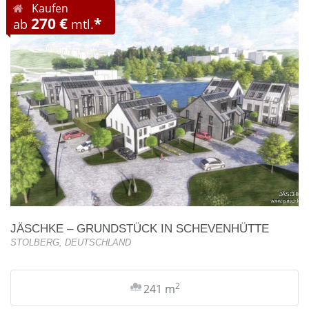
Kaufen
270 €
*
ab
mtl.
JÄSCHKE – GRUNDSTÜCK IN SCHEVENHÜTTE
STOLBERG, DEUTSCHLAND
2
241 m