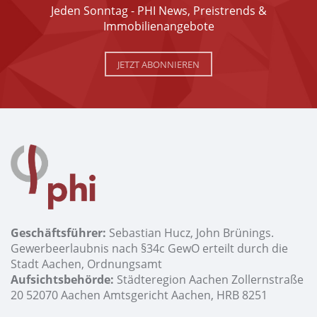
Jeden Sonntag - PHI News, Preistrends &
Immobilienangebote
JETZT ABONNIEREN
Geschäftsführer:
Sebastian Hucz, John Brünings.
Gewerbeerlaubnis nach §34c GewO erteilt durch die
Stadt Aachen, Ordnungsamt
Aufsichtsbehörde:
Städteregion Aachen Zollernstraße
20 52070 Aachen Amtsgericht Aachen, HRB 8251