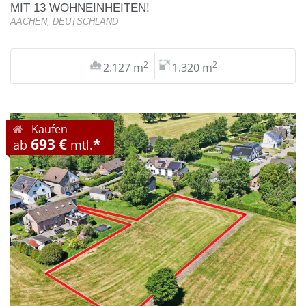
MIT 13 WOHNEINHEITEN!
AACHEN, DEUTSCHLAND
2
2
2.127 m
1.320 m
Kaufen
693 €
*
ab
mtl.