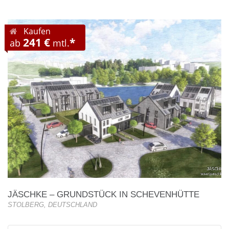
Kaufen
241 €
*
ab
mtl.
JÄSCHKE – GRUNDSTÜCK IN SCHEVENHÜTTE
STOLBERG, DEUTSCHLAND