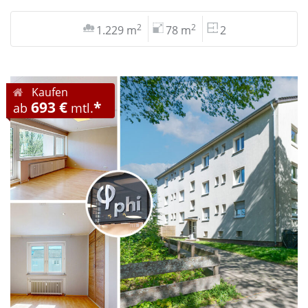
2
2
1.229 m
78 m
2
Kaufen
693 €
*
ab
mtl.