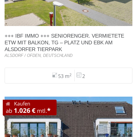
+++ IBF IMMO +++ SENIORENGER. VERMIETETE
ETW MIT BALKON, TG – PLATZ UND EBK AM
ALSDORFER TIERPARK
ALSDORF / OFDEN, DEUTSCHLAND
2
53 m
2
Kaufen
1.026 €
*
ab
mtl.