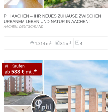
PHI AACHEN – IHR NEUES ZUHAUSE ZWISCHEN
URBANEM LEBEN UND NATUR IN AACHEN!
AACHEN, DEUTSCHLAND
2
2
1.314 m
84 m
4
Kaufen
588 €
*
ab
mtl.