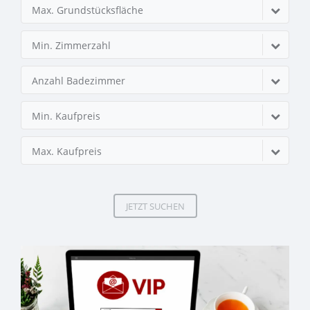
Max. Grundstücksfläche
Min. Zimmerzahl
Anzahl Badezimmer
Min. Kaufpreis
Max. Kaufpreis
JETZT SUCHEN