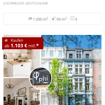
ESCHWEILER, DEUTSCHLAND
2
2
1.090 m
94 m
4
Kaufen
1.103 €
*
ab
mtl.