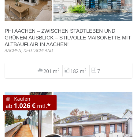
PHI AACHEN – ZWISCHEN STADTLEBEN UND
GRÜNEM AUSBLICK – STILVOLLE MAISONETTE MIT
ALTBAUFLAIR IN AACHEN!
AACHEN, DEUTSCHLAND
2
2
201 m
182 m
7
Kaufen
1.026 €
*
ab
mtl.