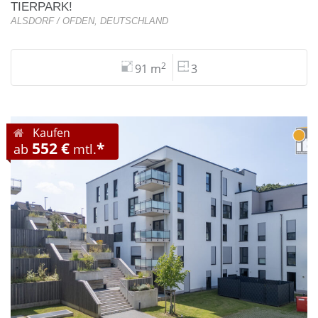
TIERPARK!
ALSDORF / OFDEN, DEUTSCHLAND
2
91 m
3
Kaufen
552 €
*
ab
mtl.