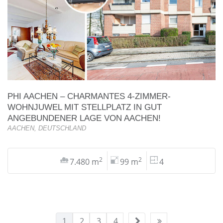
PHI AACHEN – CHARMANTES 4-ZIMMER-
WOHNJUWEL MIT STELLPLATZ IN GUT
ANGEBUNDENER LAGE VON AACHEN!
AACHEN, DEUTSCHLAND
2
2
7.480 m
99 m
4
1
2
3
4