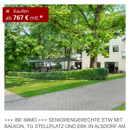
Kaufen
767 €
*
ab
mtl.
+++ IBF IMMO +++ SENIORENGERECHTE ETW MIT
BALKON, TG STELLPLATZ UND EBK IN ALSDORF AM