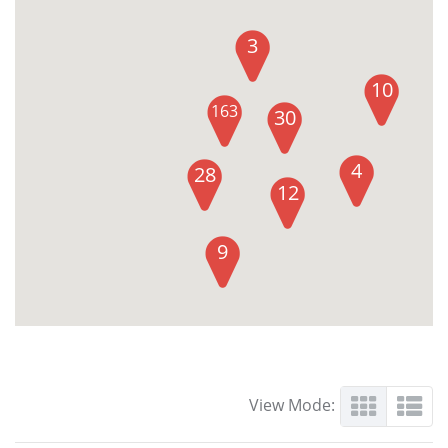
3
10
163
30
4
28
12
9
View Mode: