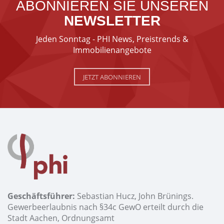
ABONNIEREN SIE UNSEREN
NEWSLETTER
Jeden Sonntag - PHI News, Preistrends &
Immobilienangebote
JETZT ABONNIEREN
Geschäftsführer:
Sebastian Hucz, John Brünings.
Gewerbeerlaubnis nach §34c GewO erteilt durch die
Stadt Aachen, Ordnungsamt