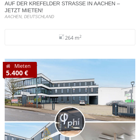
AUF DER KREFELDER STRASSE IN AACHEN – J
ETZT MIETEN!
AACHEN, DEUTSCHLAND
2
264 m
Mieten
5.400 €