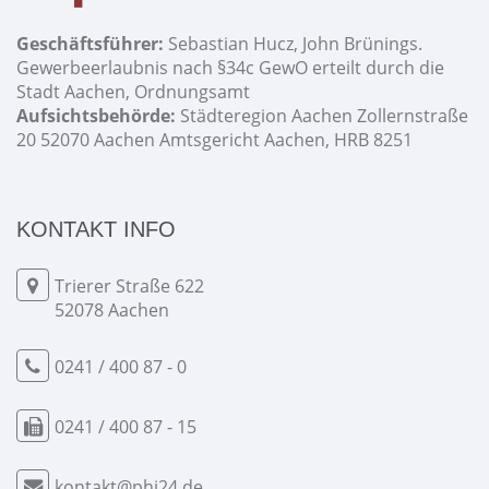
Geschäftsführer:
Sebastian Hucz, John Brünings.
Gewerbeerlaubnis nach §34c GewO erteilt durch die
Stadt Aachen, Ordnungsamt
Aufsichtsbehörde:
Städteregion Aachen Zollernstraße
20 52070 Aachen Amtsgericht Aachen, HRB 8251
KONTAKT INFO
Trierer Straße 622
52078 Aachen
0241 / 400 87 - 0
0241 / 400 87 - 15
kontakt@phi24.de