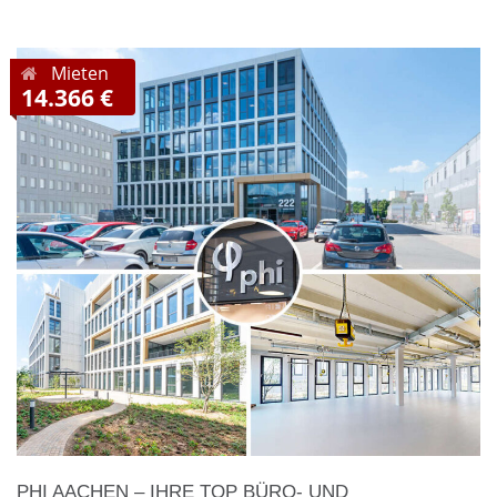
Mieten
14.366 €
PHI AACHEN – IHRE TOP BÜRO- UND