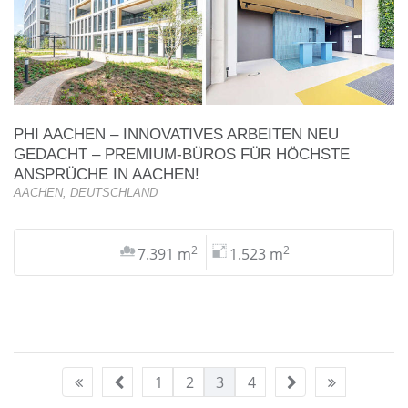
PHI AACHEN – INNOVATIVES ARBEITEN NEU
GEDACHT – PREMIUM-BÜROS FÜR HÖCHSTE
ANSPRÜCHE IN AACHEN!
AACHEN, DEUTSCHLAND
2
2
7.391 m
1.523 m
1
2
3
4