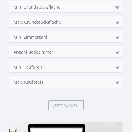
Min. Grundstücksfläche
Max. Grundstücksfläche
Min. Zimmerzahl
Anzahl Badezimmer
Min. Kaufpreis
Max. Kaufpreis
JETZT SUCHEN