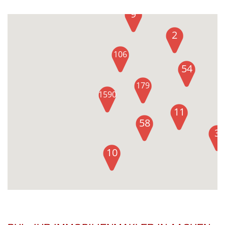
9
2
106
54
179
1590
11
58
3
10