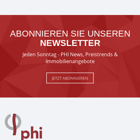
ABONNIEREN SIE UNSEREN
NEWSLETTER
Jeden Sonntag - PHI News, Preistrends &
Immobilienangebote
JETZT ABONNIEREN