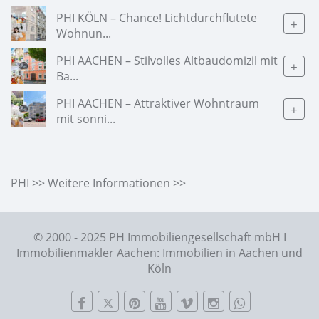
PHI KÖLN – Chance! Lichtdurchflutete
+
Wohnun...
PHI AACHEN – Stilvolles Altbaudomizil mit
+
Ba...
PHI AACHEN – Attraktiver Wohntraum
+
mit sonni...
PHI >> Weitere Informationen >>
© 2000 - 2025 PH Immobiliengesellschaft mbH I
Immobilienmakler Aachen: Immobilien in Aachen und
Köln