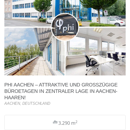
PHI AACHEN – ATTRAKTIVE UND GROSSZÜGIGE B
ÜROETAGEN IN ZENTRALER LAGE IN AACHEN-H
AAREN!
AACHEN, DEUTSCHLAND
2
3.290 m