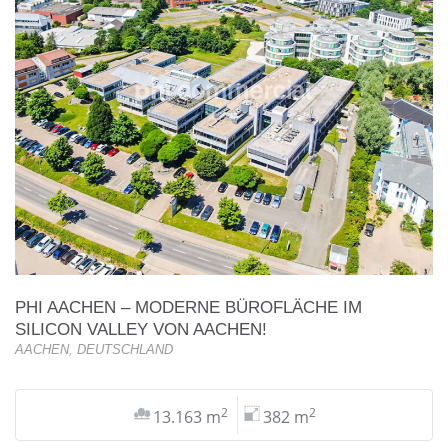
PHI AACHEN – MODERNE BÜROFLÄCHE IM
SILICON VALLEY VON AACHEN!
AACHEN, DEUTSCHLAND
2
2
13.163 m
382 m