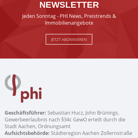
NEWSLETTER
Jeden Sonntag - PHI News, Preistrends &
Immobilienangebote
JETZT ABONNIEREN
Geschäftsführer:
Sebastian Hucz, John Brünings.
Gewerbeerlaubnis nach §34c GewO erteilt durch die
Stadt Aachen, Ordnungsamt
Aufsichtsbehörde:
Städteregion Aachen Zollernstraße