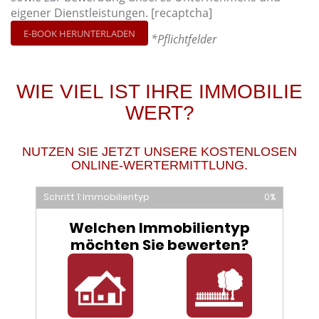
eigener Dienstleistungen.
[recaptcha]
Bitte lasse dieses Feld leer.
Bitte lasse dieses Feld leer.
*Pflichtfelder
WIE VIEL IST IHRE IMMOBILIE
WERT?
NUTZEN SIE JETZT UNSERE KOSTENLOSEN
ONLINE-WERTERMITTLUNG.