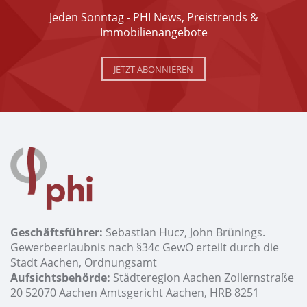
Jeden Sonntag - PHI News, Preistrends &
Immobilienangebote
JETZT ABONNIEREN
Geschäftsführer:
Sebastian Hucz, John Brünings.
Gewerbeerlaubnis nach §34c GewO erteilt durch die
Stadt Aachen, Ordnungsamt
Aufsichtsbehörde:
Städteregion Aachen Zollernstraße
20 52070 Aachen Amtsgericht Aachen, HRB 8251