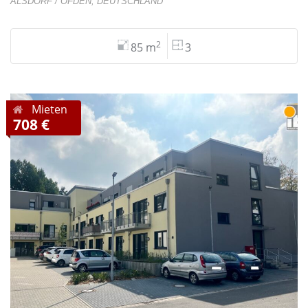
ALSDORF / OFDEN, DEUTSCHLAND
2
85 m
3
Mieten
708 €