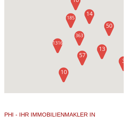
14
185
50
363
1316
13
57
3
10
PHI - IHR IMMOBILIENMAKLER IN