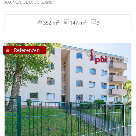
AACHEN, DEUTSCHLAND
2
2
352 m
147 m
3
Referenzen