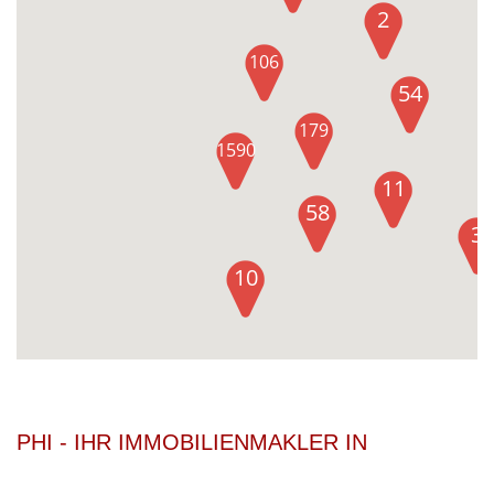
2
106
54
179
1590
11
58
3
10
PHI - IHR IMMOBILIENMAKLER IN