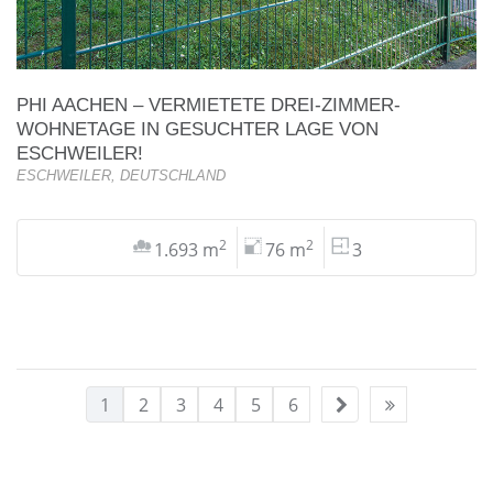
PHI AACHEN – VERMIETETE DREI-ZIMMER-
WOHNETAGE IN GESUCHTER LAGE VON
ESCHWEILER!
ESCHWEILER, DEUTSCHLAND
2
2
1.693 m
76 m
3
1
2
3
4
5
6