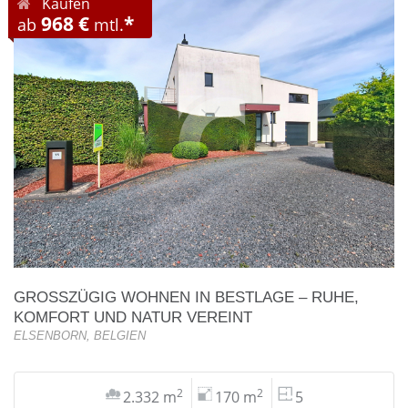
Kaufen
968 €
*
ab
mtl.
GROSSZÜGIG WOHNEN IN BESTLAGE – RUHE, K
OMFORT UND NATUR VEREINT
ELSENBORN, BELGIEN
2
2
2.332 m
170 m
5