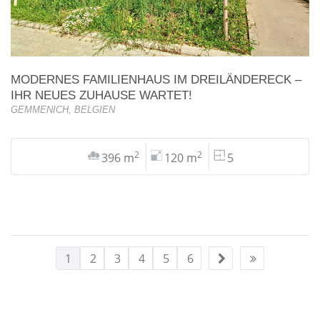
MODERNES FAMILIENHAUS IM DREILÄNDERECK –
IHR NEUES ZUHAUSE WARTET!
GEMMENICH, BELGIEN
2
2
396 m
120 m
5
1
2
3
4
5
6