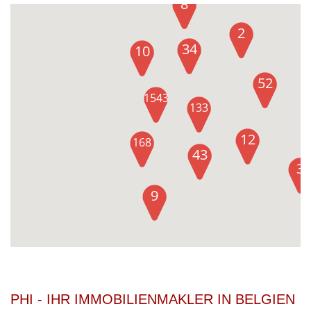
8
2
34
10
52
1543
133
12
168
43
3
9
PHI - IHR IMMOBILIENMAKLER IN BELGIEN