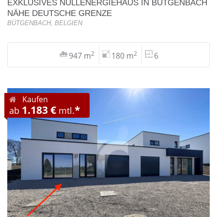
EXKLUSIVES NULLENERGIEHAUS IN BÜTGENBACH
NÄHE DEUTSCHE GRENZE
BÜTGENBACH, BELGIEN
2
2
947 m
180 m
6
Kaufen
1.183 €
*
ab
mtl.