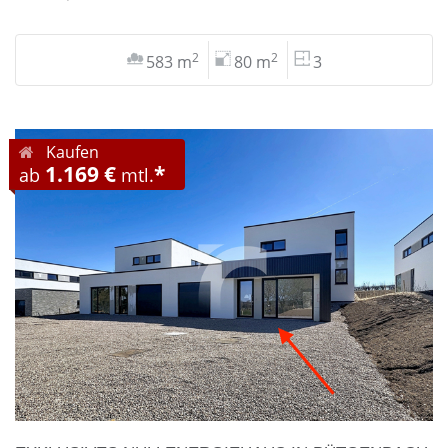
2
2
583 m
80 m
3
Kaufen
1.169 €
*
ab
mtl.