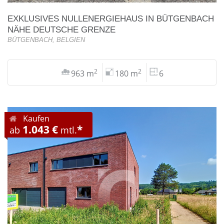
EXKLUSIVES NULLENERGIEHAUS IN BÜTGENBACH
NÄHE DEUTSCHE GRENZE
BÜTGENBACH, BELGIEN
2
2
963 m
180 m
6
Kaufen
1.043 €
*
ab
mtl.