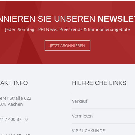
NNIEREN SIE UNSEREN
NEWSLE
Jeden Sonntag - PHI News, Preistrends & Immobilienangebote
JETZT ABONNIEREN
AKT INFO
HILFREICHE LINKS
ierer Straße 622
Verkauf
078 Aachen
Vermieten
41 / 400 87 - 0
VIP SUCHKUNDE