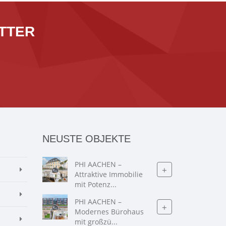
TTER
NEUSTE OBJEKTE
PHI AACHEN –
+
Attraktive Immobilie
mit Potenz...
PHI AACHEN –
+
Modernes Bürohaus
mit großzü...