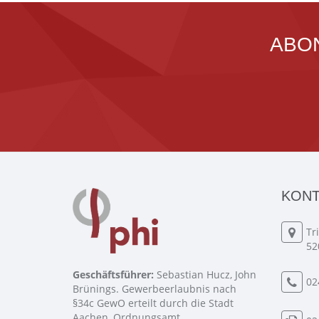
ABO
KONT
Tr
52
Geschäftsführer:
Sebastian Hucz, John
02
Brünings. Gewerbeerlaubnis nach
§34c GewO erteilt durch die Stadt
Aachen, Ordnungsamt