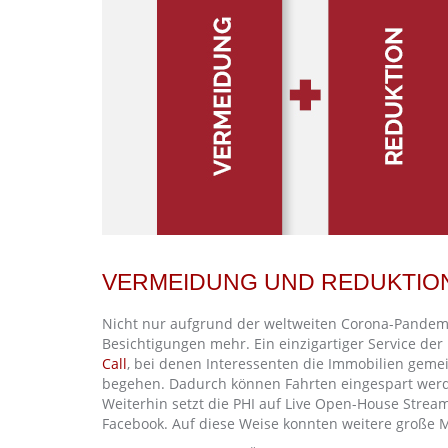
VERMEIDUNG UND REDUKTIO
Nicht nur aufgrund der weltweiten Corona-Pandemie
Besichtigungen mehr. Ein einzigartiger Service der
Call
, bei denen Interessenten die Immobilien gemei
begehen. Dadurch können Fahrten eingespart werd
Weiterhin setzt die PHI auf Live Open-House Stre
Facebook. Auf diese Weise konnten weitere große