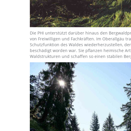
Die PHI unterstützt darüber hinaus den Bergwaldpro
von Freiwilligen und Fachkräften. Im Oberallgäu trag
Schutzfunktion des Waldes wiederherzustellen, der
beschädigt worden war. Sie pflanzen heimische Ar
Waldstrukturen und schaffen so einen stabilen Be