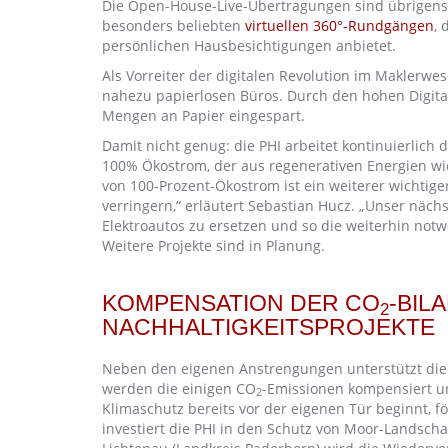
Die Open-House-Live-Übertragungen sind übrigens
besonders beliebten
virtuellen 360°-Rundgängen
, 
persönlichen Hausbesichtigungen anbietet.
Als Vorreiter der digitalen Revolution im Maklerwes
nahezu papierlosen Büros. Durch den hohen Digita
Mengen an Papier eingespart.
Damit nicht genug: die PHI arbeitet kontinuierlich 
100% Ökostrom, der aus regenerativen Energien wi
von 100-Prozent-Ökostrom ist ein weiterer wichtige
verringern,“ erläutert Sebastian Hucz. „Unser näch
Elektroautos zu ersetzen und so die weiterhin not
Weitere Projekte sind in Planung.
KOMPENSATION DER CO
-BIL
2
NACHHALTIGKEITSPROJEKTE
Neben den eigenen Anstrengungen unterstützt die 
werden die einigen CO
-Emissionen kompensiert un
2
Klimaschutz bereits vor der eigenen Tür beginnt, fö
investiert die PHI in den Schutz von Moor-Landscha