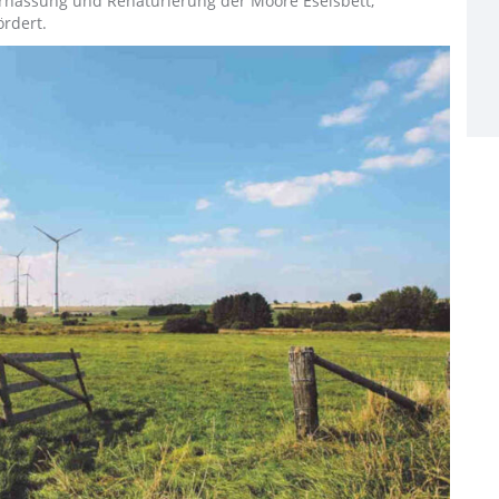
ernässung und Renaturierung der Moore Eselsbett,
rdert.