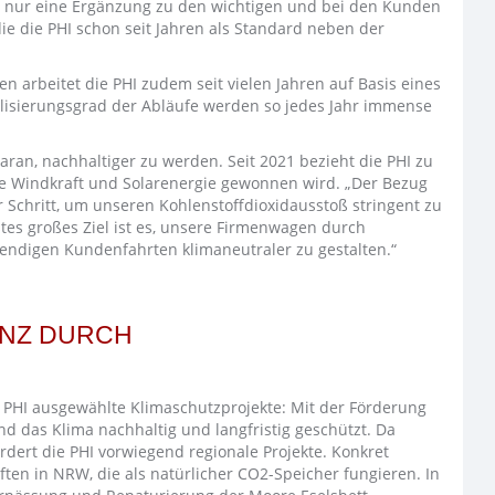
 nur eine Ergänzung zu den wichtigen und bei den Kunden
die die PHI schon seit Jahren als Standard neben der
en arbeitet die PHI zudem seit vielen Jahren auf Basis eines
lisierungsgrad der Abläufe werden so jedes Jahr immense
daran, nachhaltiger zu werden. Seit 2021 bezieht die PHI zu
e Windkraft und Solarenergie gewonnen wird. „Der Bezug
r Schritt, um unseren Kohlenstoffdioxidausstoß stringent zu
stes großes Ziel ist es, unsere Firmenwagen durch
wendigen Kundenfahrten klimaneutraler zu gestalten.“
ANZ DURCH
PHI ausgewählte Klimaschutzprojekte: Mit der Förderung
d das Klima nachhaltig und langfristig geschützt. Da
rdert die PHI vorwiegend regionale Projekte. Konkret
ften in NRW, die als natürlicher CO2-Speicher fungieren. In