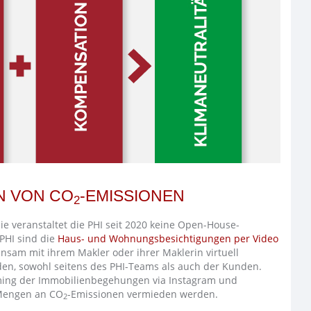
N VON CO
-EMISSIONEN
2
 veranstaltet die PHI seit 2020 keine Open-House-
 PHI sind die
Haus- und Wohnungsbesichtigungen per Video
nsam mit ihrem Makler oder ihrer Maklerin virtuell
en, sowohl seitens des PHI-Teams als auch der Kunden.
aming der Immobilienbegehungen via Instagram und
 Mengen an CO
-Emissionen vermieden werden.
2