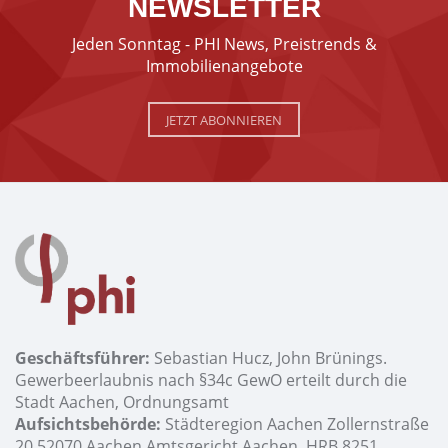
NEWSLETTER
Jeden Sonntag - PHI News, Preistrends &
Immobilienangebote
JETZT ABONNIEREN
Geschäftsführer:
Sebastian Hucz, John Brünings.
Gewerbeerlaubnis nach §34c GewO erteilt durch die
Stadt Aachen, Ordnungsamt
Aufsichtsbehörde:
Städteregion Aachen Zollernstraße
20 52070 Aachen Amtsgericht Aachen, HRB 8251