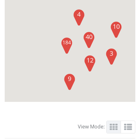
4
10
40
184
3
12
9
View Mode: