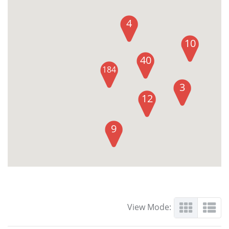
4
10
40
184
3
12
9
View Mode: