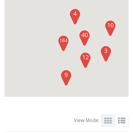
4
10
40
184
3
12
9
View Mode: