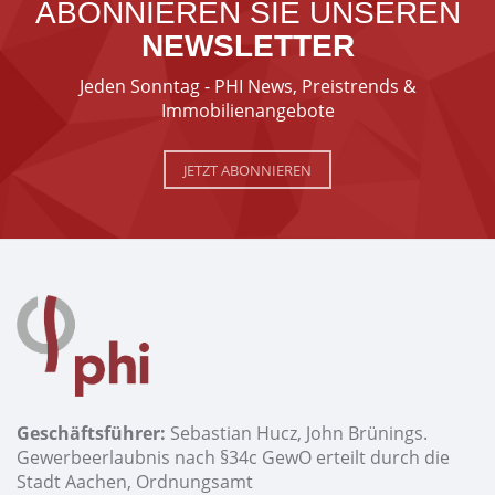
ABONNIEREN SIE UNSEREN
NEWSLETTER
Jeden Sonntag - PHI News, Preistrends &
Immobilienangebote
JETZT ABONNIEREN
Geschäftsführer:
Sebastian Hucz, John Brünings.
Gewerbeerlaubnis nach §34c GewO erteilt durch die
Stadt Aachen, Ordnungsamt