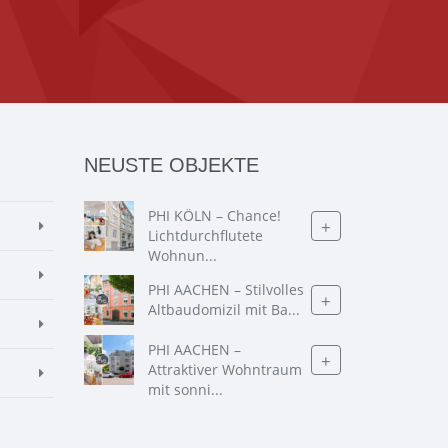
NEUSTE OBJEKTE
PHI KÖLN – Chance!
+
Lichtdurchflutete
Wohnun...
PHI AACHEN – Stilvolles
+
Altbaudomizil mit Ba...
PHI AACHEN –
+
Attraktiver Wohntraum
mit sonni...