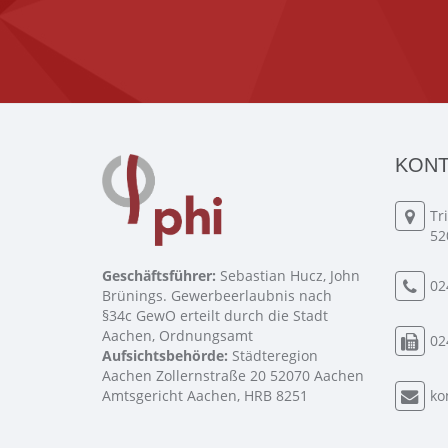
KONT
Tr
52
Geschäftsführer:
Sebastian Hucz, John
02
Brünings. Gewerbeerlaubnis nach
§34c GewO erteilt durch die Stadt
Aachen, Ordnungsamt
02
Aufsichtsbehörde:
Städteregion
Aachen Zollernstraße 20 52070 Aachen
Amtsgericht Aachen, HRB 8251
ko