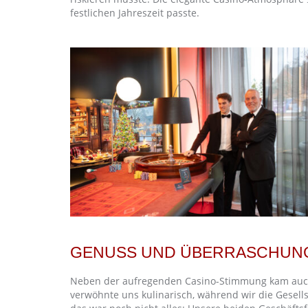
festlichen Jahreszeit passte.
GENUSS UND ÜBERRASCHUN
Neben der aufregenden Casino-Stimmung kam auch d
verwöhnte uns kulinarisch, während wir die Gesell