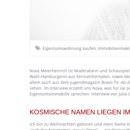
Eigentumswohnung kaufen, Immobilienmakle
Nova Meierhenrich ist Moderatorin und Schauspiel
Wahl-Hamburgerin aus Fernsehformaten, sowie den
allem auch aus dem Jugendmagazin Bravo TV. Ab dem
sehen. Im Interview erzählt uns Nova, was für si
Eigentumsimmobilie sprechen. Interview von Julia C
KOSMISCHE NAMEN LIEGEN IM
Ich bin zu Weihnachten geboren und mein Name be
auch der Astronomie „neuer Stern“ — ein kleiner W