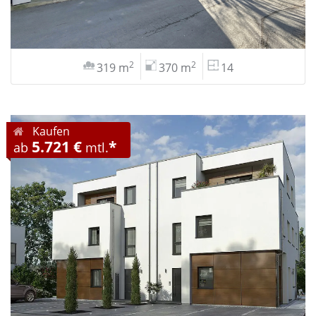
2
2
319 m
370 m
14
Kaufen
5.721 €
*
ab
mtl.