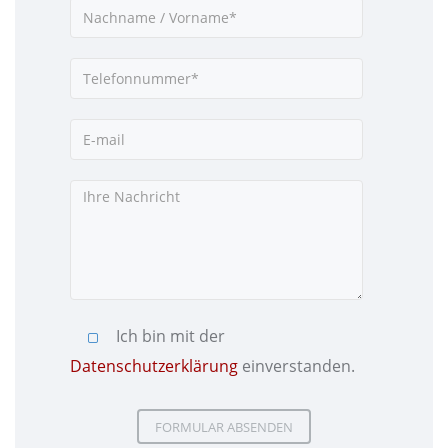
Ich bin mit der
Datenschutzerklärung
einverstanden.
Please leave this field empty
Please leave this field empty