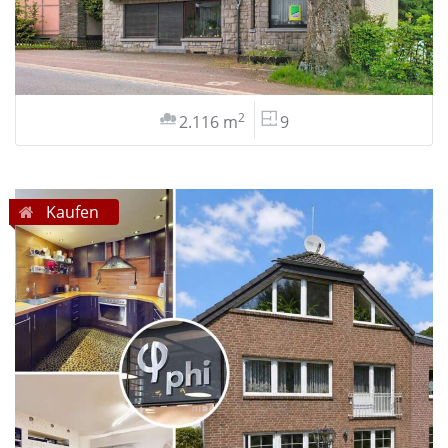
2
2.116 m
9
Kaufen