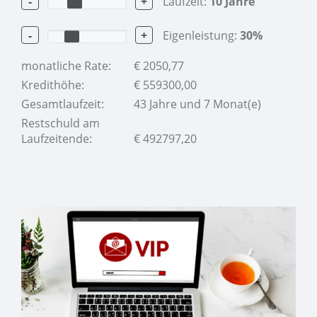
-
+
Laufzeit:
10
Jahre
-
+
Eigenleistung:
30
%
monatliche Rate:
€
2050,77
Kredithöhe:
€
559300,00
Gesamtlaufzeit:
43 Jahre und 7 Monat(e)
Restschuld am
Laufzeitende:
€
492797,20