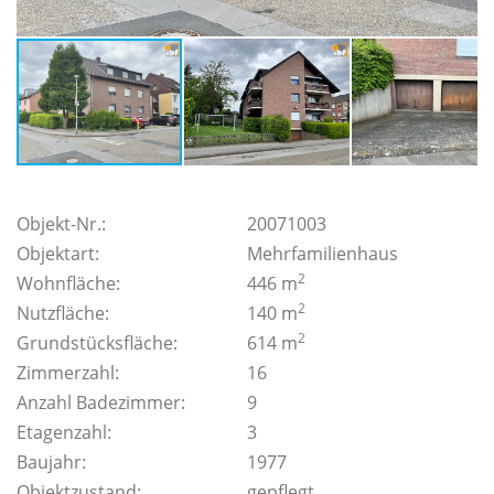
Objekt-Nr.:
20071003
Objektart:
Mehrfamilienhaus
2
Wohnfläche:
446 m
2
Nutzfläche:
140 m
2
Grundstücksfläche:
614 m
Zimmerzahl:
16
Anzahl Badezimmer:
9
Etagenzahl:
3
Baujahr:
1977
Objektzustand:
gepflegt