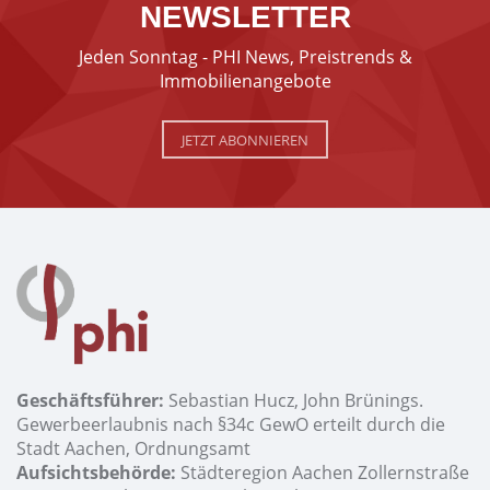
NEWSLETTER
Jeden Sonntag - PHI News, Preistrends &
Immobilienangebote
JETZT ABONNIEREN
Geschäftsführer:
Sebastian Hucz, John Brünings.
Gewerbeerlaubnis nach §34c GewO erteilt durch die
Stadt Aachen, Ordnungsamt
Aufsichtsbehörde:
Städteregion Aachen Zollernstraße