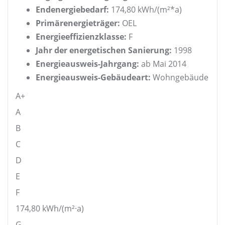
Endenergiebedarf:
174,80 kWh/(m²*a)
Primärenergieträger:
OEL
Energieeffizienzklasse:
F
Jahr der energetischen Sanierung:
1998
Energieausweis-Jahrgang:
ab Mai 2014
Energieausweis-Gebäudeart:
Wohngebäude
A+
A
B
C
D
E
F
174,80
kWh/(m²·a)
G