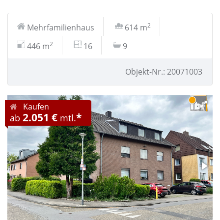
2
Mehrfamilienhaus
614 m
2
446 m
16
9
Objekt-Nr.: 20071003
Kaufen
2.051 €
*
ab
mtl.