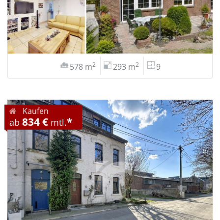
2
2
578 m
293 m
9
Kaufen
834 €
*
ab
mtl.