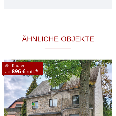
ÄHNLICHE OBJEKTE
Kaufen
896 €
*
ab
mtl.