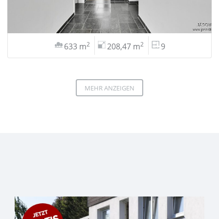
2
2
633 m
208,47 m
9
MEHR ANZEIGEN