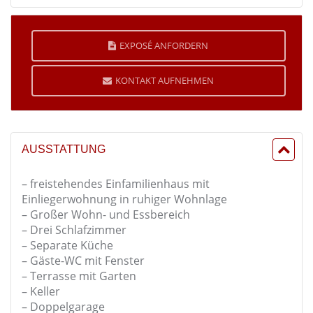
EXPOSÉ ANFORDERN
KONTAKT AUFNEHMEN
AUSSTATTUNG
– freistehendes Einfamilienhaus mit
Einliegerwohnung in ruhiger Wohnlage
– Großer Wohn- und Essbereich
– Drei Schlafzimmer
– Separate Küche
– Gäste-WC mit Fenster
– Terrasse mit Garten
– Keller
– Doppelgarage