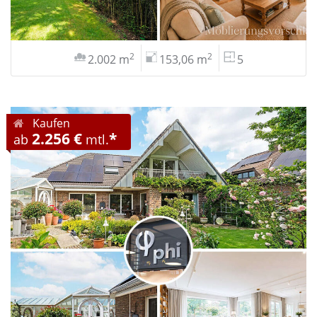
2
2
2.002 m
153,06 m
5
Kaufen
2.256 €
*
ab
mtl.