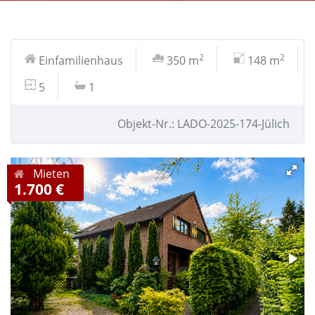
2
2
Einfamilienhaus
350 m
148 m
5
1
Objekt-Nr.: LADO-2025-174-Jülich
Mieten
1.700 €