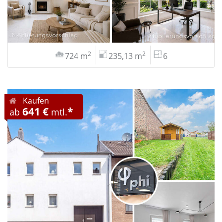
2
2
724 m
235,13 m
6
Kaufen
641 €
*
ab
mtl.