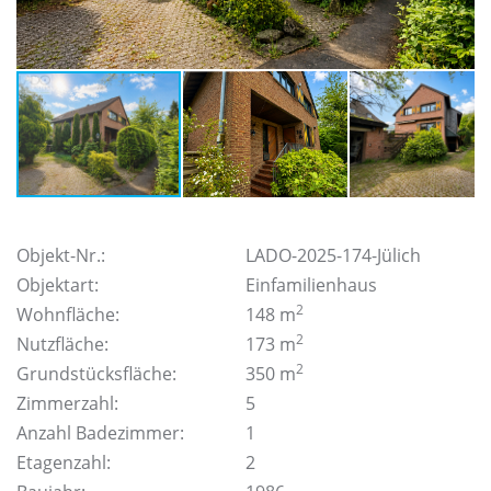
Objekt-Nr.:
LADO-2025-174-Jülich
Objektart:
Einfamilienhaus
2
Wohnfläche:
148 m
2
Nutzfläche:
173 m
2
Grundstücksfläche:
350 m
Zimmerzahl:
5
Anzahl Badezimmer:
1
Etagenzahl:
2