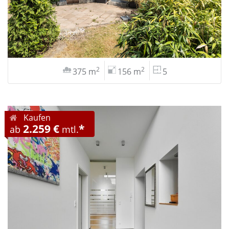
2
2
375 m
156 m
5
Kaufen
2.259 €
*
ab
mtl.