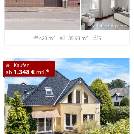
2
2
423 m
135,93 m
5
Kaufen
1.348 €
*
ab
mtl.