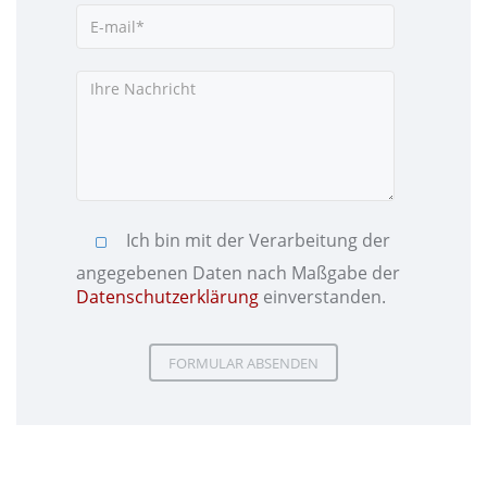
Ich bin mit der Verarbeitung der
angegebenen Daten nach Maßgabe der
Datenschutzerklärung
einverstanden.
Please leave this field empty.
Please leave this field empty.