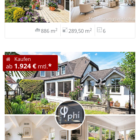
2
2
886 m
289,50 m
6
Kaufen
1.924 €
*
ab
mtl.