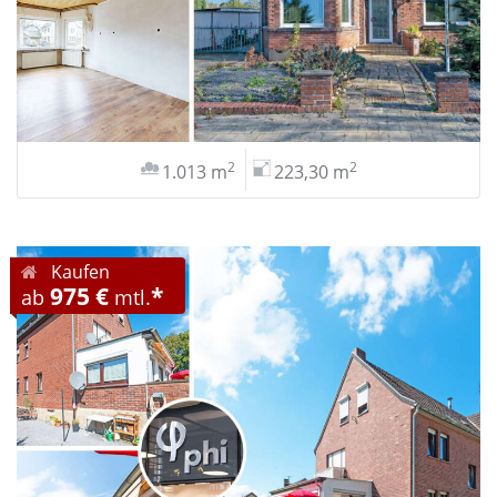
2
2
1.013 m
223,30 m
Kaufen
975 €
*
ab
mtl.