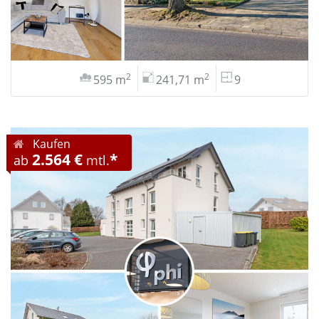
2
2
595 m
241,71 m
9
Kaufen
2.564 €
*
ab
mtl.