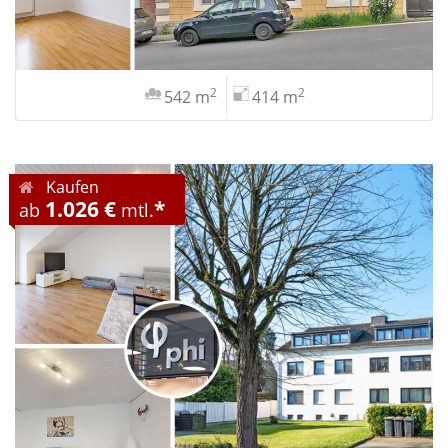
2
2
542 m
414 m
Kaufen
1.026 €
*
ab
mtl.