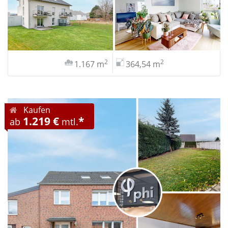
2
2
1.167 m
364,54 m
Kaufen
1.219 €
*
ab
mtl.