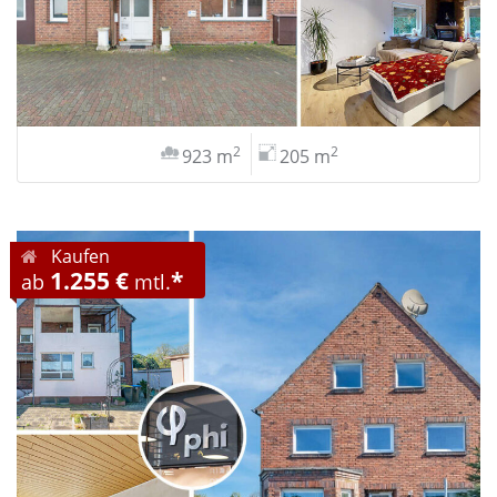
2
2
923 m
205 m
Kaufen
1.255 €
*
ab
mtl.