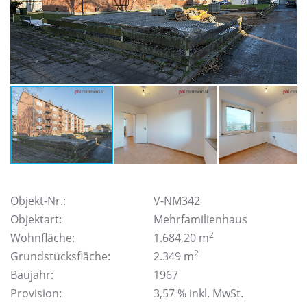
Objekt-Nr.:
V-NM342
Objektart:
Mehrfamilienhaus
2
Wohnfläche:
1.684,20 m
2
Grundstücksfläche:
2.349 m
Baujahr:
1967
Provision:
3,57 % inkl. MwSt.