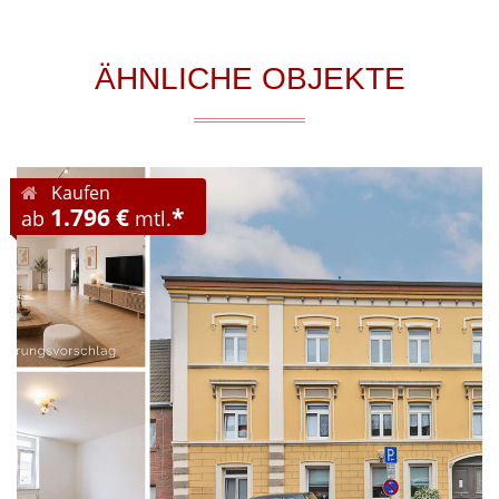
ÄHNLICHE OBJEKTE
Kaufen
1.796 €
*
ab
mtl.