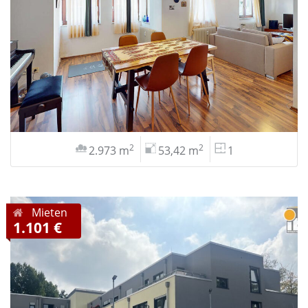
2
2
2.973 m
53,42 m
1
Mieten
1.101 €