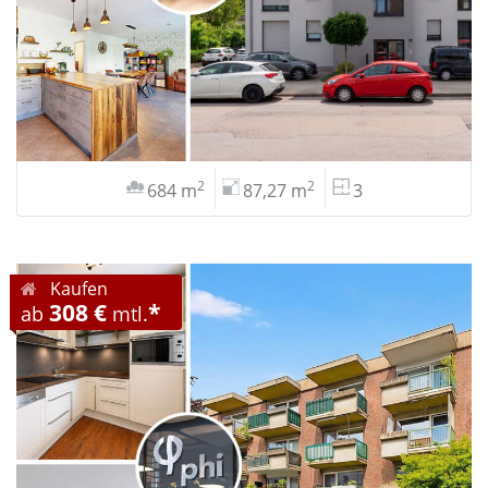
2
2
684 m
87,27 m
3
Kaufen
308 €
*
ab
mtl.