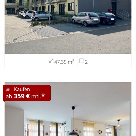
2
47,35 m
2
Kaufen
359 €
*
ab
mtl.