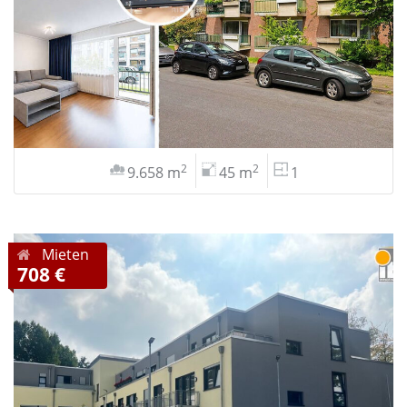
2
2
9.658 m
45 m
1
Mieten
708 €