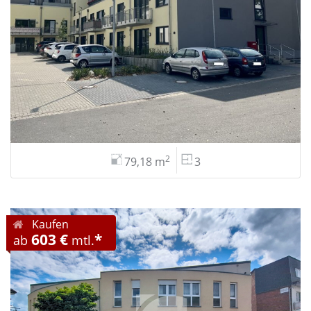
2
79,18 m
3
Kaufen
603 €
*
ab
mtl.