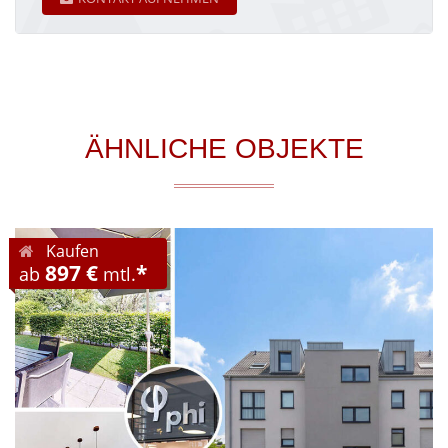
ÄHNLICHE OBJEKTE
Kaufen
897 €
*
ab
mtl.