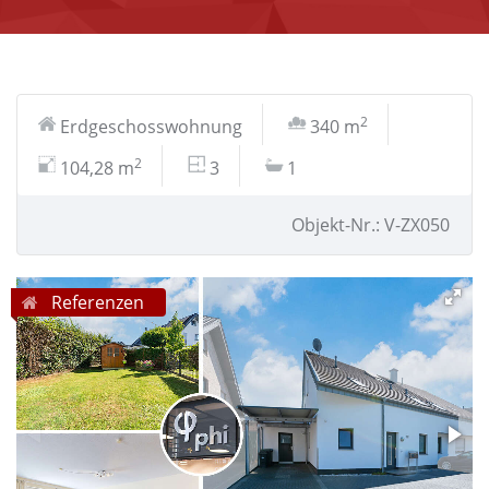
2
Erdgeschosswohnung
340 m
2
104,28 m
3
1
Objekt-Nr.: V-ZX050
Referenzen