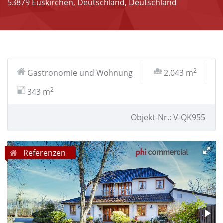
53879 Euskirchen, Deutschland, Deutschland
2
Gastronomie und Wohnung
2.043 m
2
343 m
Objekt-Nr.: V-QK955
Referenzen