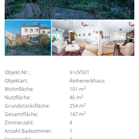
Objekt-Nr.:
V-UV501
Objektart:
Reiheneckhaus
2
Wohnfläche:
101 m
2
Nutzfläche:
46 m
2
Grundstücksfläche:
254 m
2
Gesamtfläche:
147 m
Zimmerzahl:
4
Anzahl Badezimmer:
1