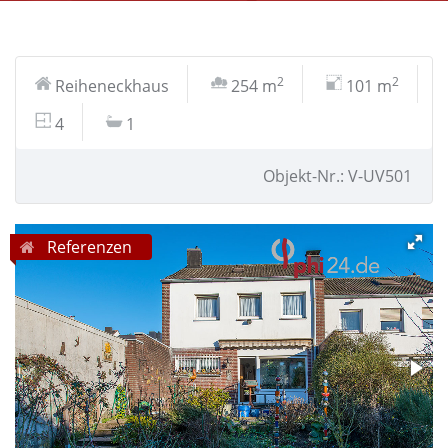
2
2
Reiheneckhaus
254 m
101 m
4
1
Objekt-Nr.: V-UV501
Referenzen