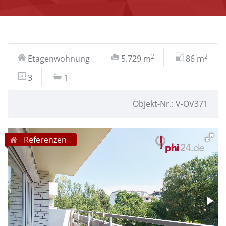
2
2
Etagenwohnung
5.729 m
86 m
3
1
Objekt-Nr.: V-OV371
Referenzen