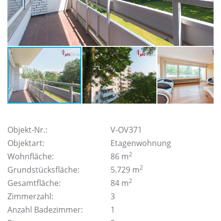
Objekt-Nr.:
V-OV371
Objektart:
Etagenwohnung
2
Wohnfläche:
86 m
2
Grundstücksfläche:
5.729 m
2
Gesamtfläche:
84 m
Zimmerzahl:
3
Anzahl Badezimmer:
1