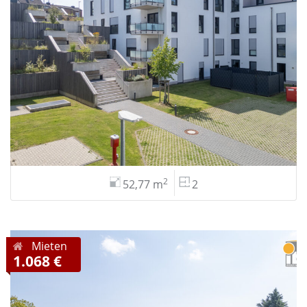
2
52,77 m
2
Mieten
1.068 €