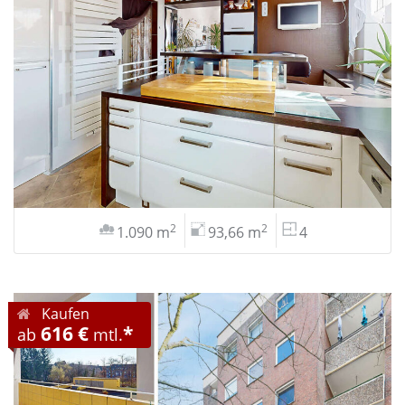
2
2
1.090 m
93,66 m
4
Kaufen
616 €
*
ab
mtl.