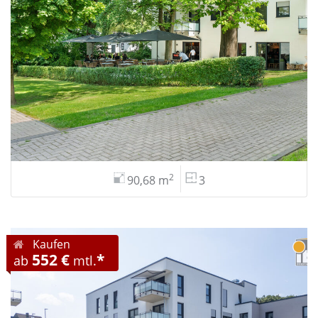
2
90,68 m
3
Kaufen
552 €
*
ab
mtl.