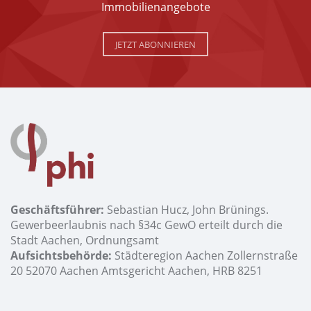
Immobilienangebote
JETZT ABONNIEREN
Geschäftsführer:
Sebastian Hucz, John Brünings.
Gewerbeerlaubnis nach §34c GewO erteilt durch die
Stadt Aachen, Ordnungsamt
Aufsichtsbehörde:
Städteregion Aachen Zollernstraße
20 52070 Aachen Amtsgericht Aachen, HRB 8251