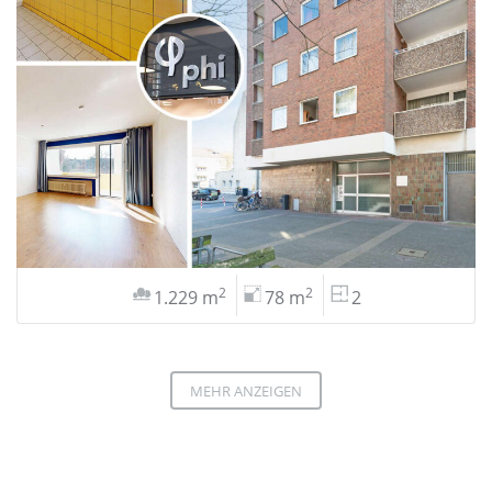
2
2
1.229 m
78 m
2
MEHR ANZEIGEN