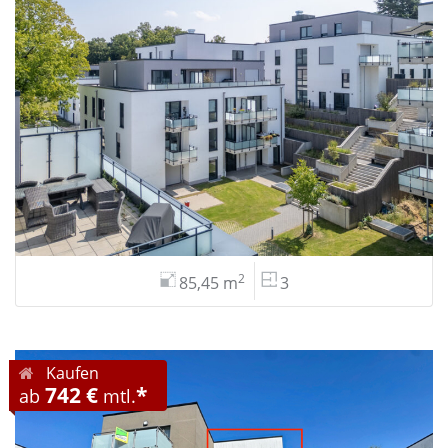
2
85,45 m
3
Kaufen
742 €
*
ab
mtl.