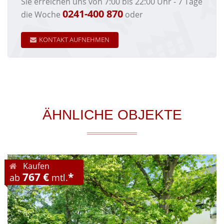
Sie erreichen uns von 7:00 bis 22:00 Uhr - 7 Tage
0241-400 870
die Woche
oder
KONTAKT AUFNEHMEN
ÄHNLICHE OBJEKTE
Kaufen
767 €
*
ab
mtl.