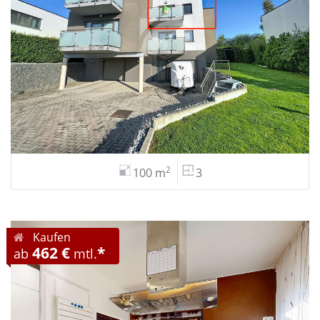
2
100 m
3
Kaufen
462 €
*
ab
mtl.