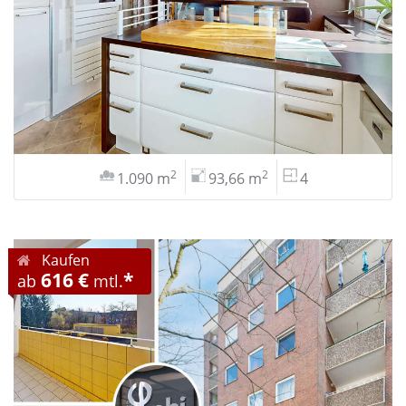
2
2
1.090 m
93,66 m
4
Kaufen
616 €
*
ab
mtl.