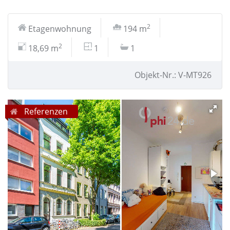
2
Etagenwohnung
194 m
2
18,69 m
1
1
Objekt-Nr.: V-MT926
Referenzen