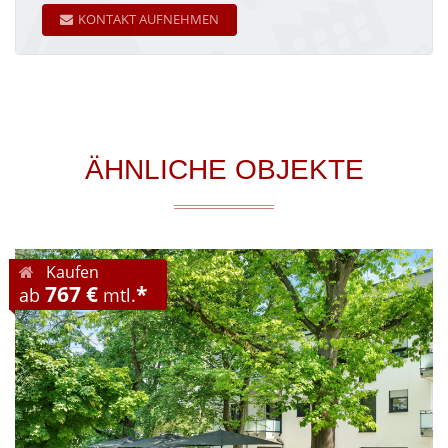
KONTAKT AUFNEHMEN
ÄHNLICHE OBJEKTE
Kaufen
767 €
*
ab
mtl.