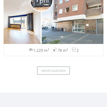
2
2
1.229 m
78 m
2
MEHR ANZEIGEN