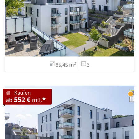
2
85,45 m
3
Kaufen
552 €
*
ab
mtl.