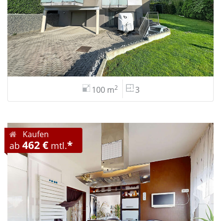
2
100 m
3
Kaufen
462 €
*
ab
mtl.