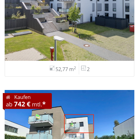
2
52,77 m
2
Kaufen
742 €
*
ab
mtl.