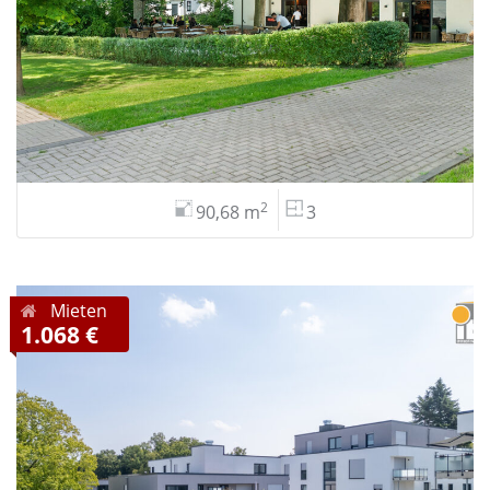
2
90,68 m
3
Mieten
1.068 €