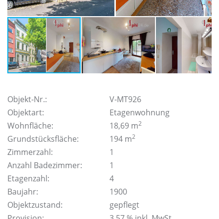
Objekt-Nr.:
V-MT926
Objektart:
Etagenwohnung
2
Wohnfläche:
18,69 m
2
Grundstücksfläche:
194 m
Zimmerzahl:
1
Anzahl Badezimmer:
1
Etagenzahl:
4
Baujahr:
1900
Objektzustand:
gepflegt
Provision:
3,57 % inkl. MwSt.