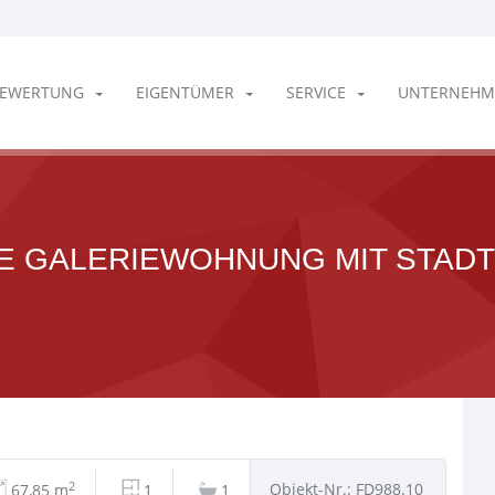
EWERTUNG
EIGENTÜMER
SERVICE
UNTERNEHM
VE GALERIEWOHNUNG MIT STADT
2
Objekt-Nr.: FD988.10
67,85 m
1
1