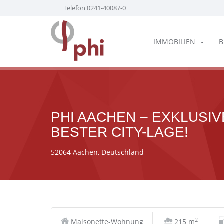
Telefon 0241-40087-0
IMMOBILIEN
B
PHI AACHEN – EXKLUSI
BESTER CITY-LAGE!
52064 Aachen, Deutschland
2
Maisonette-Wohnung
215 m