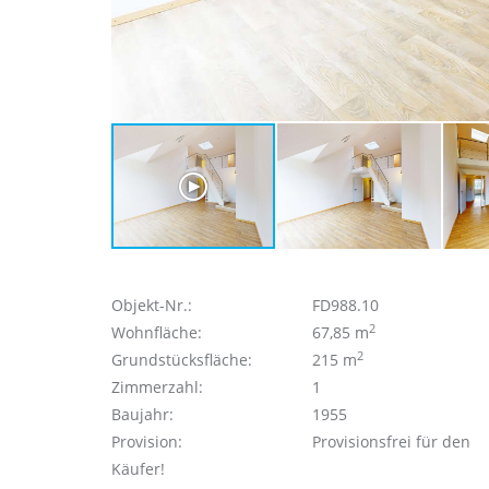
Objekt-Nr.:
FD988.10
2
Wohnfläche:
67,85 m
2
Grundstücksfläche:
215 m
Zimmerzahl:
1
Baujahr:
1955
Provision:
Provisionsfrei für den
Käufer!