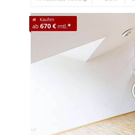
Kaufen
670 €
*
ab
mtl.