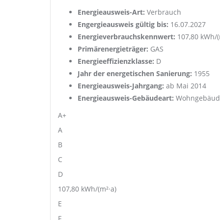
Energieausweis-Art:
Verbrauch
Engergieausweis gültig bis:
16.07.2027
Energieverbrauchskennwert:
107,80 kWh/(
Primärenergieträger:
GAS
Energieeffizienzklasse:
D
Jahr der energetischen Sanierung:
1955
Energieausweis-Jahrgang:
ab Mai 2014
Energieausweis-Gebäudeart:
Wohngebäud
A+
A
B
C
D
107,80
kWh/(m²·a)
E
F