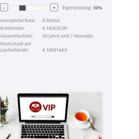
-
+
Eigenleistung:
30
%
monatliche Rate:
€
669,64
Kredithöhe:
€
182630,00
Gesamtlaufzeit:
43 Jahre und 7 Monat(e)
Restschuld am
Laufzeitende:
€
160914,63