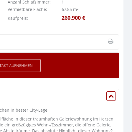
Anzahl Schlafzimmer:
1
Vermietbare Fläche:
67,85 m²
260.900 €
Kaufpreis:
TAKT AUFNEHMEN
hen in bester City-Lage!
hlfläche in dieser traumhaften Galeriewohnung im Herzen
ie ein großzügiges Wohn-/Esszimmer, die offene Galerie,
e Abstellräume. Das absolute Highlight dieser Wohnung?