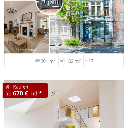
2
2
201 m
182 m
7
Kaufen
670 €
*
ab
mtl.