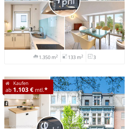
2
2
1.350 m
133 m
3
Kaufen
1.103 €
*
ab
mtl.