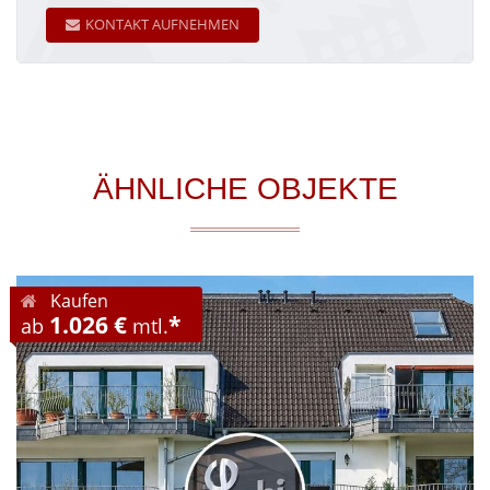
KONTAKT AUFNEHMEN
ÄHNLICHE OBJEKTE
Kaufen
1.026 €
*
ab
mtl.