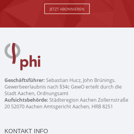
JETZT ABONNIEREN
Geschäftsführer:
Sebastian Hucz, John Brünings.
Gewerbeerlaubnis nach §34c GewO erteilt durch die
Stadt Aachen, Ordnungsamt
Aufsichtsbehörde:
Städteregion Aachen Zollernstraße
20 52070 Aachen Amtsgericht Aachen, HRB 8251
KONTAKT INFO