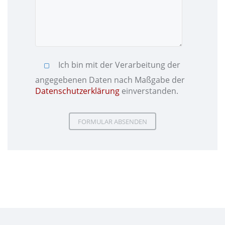
Ich bin mit der Verarbeitung der
angegebenen Daten nach Maßgabe der
Datenschutzerklärung
einverstanden.
Please leave this field empty.
Please leave this field empty.