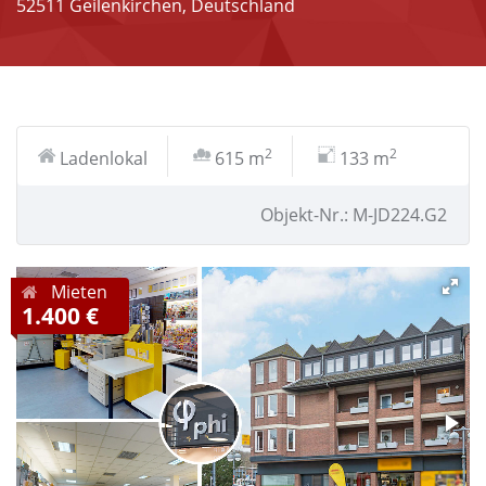
52511 Geilenkirchen, Deutschland
2
2
Ladenlokal
615 m
133 m
Objekt-Nr.: M-JD224.G2
Mieten
1.400 €