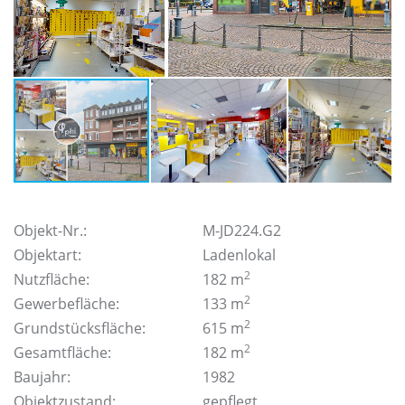
Objekt-Nr.:
M-JD224.G2
Objektart:
Ladenlokal
2
Nutzfläche:
182 m
2
Gewerbefläche:
133 m
2
Grundstücksfläche:
615 m
2
Gesamtfläche:
182 m
Baujahr:
1982
Objektzustand:
gepflegt