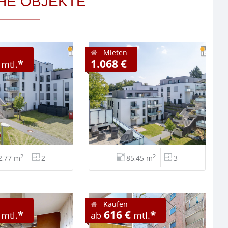
HE OBJEKTE
Mieten
*
1.068 €
mtl.
2
2
2,77 m
2
85,45 m
3
Kaufen
*
616 €
*
mtl.
ab
mtl.