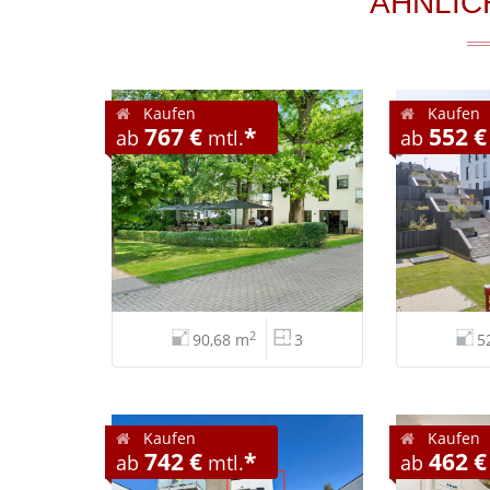
ÄHNLIC
Kaufen
Kaufen
767 €
*
552 €
ab
mtl.
ab
2
90,68 m
3
5
Kaufen
Kaufen
742 €
*
462 €
ab
mtl.
ab