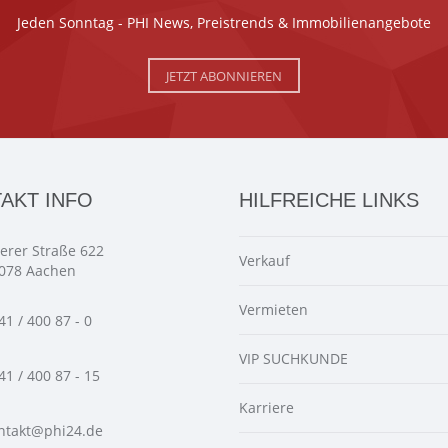
Jeden Sonntag - PHI News, Preistrends & Immobilienangebote
JETZT ABONNIEREN
AKT INFO
HILFREICHE LINKS
ierer Straße 622
Verkauf
078 Aachen
Vermieten
41 / 400 87 - 0
VIP SUCHKUNDE
41 / 400 87 - 15
Karriere
ntakt@phi24.de