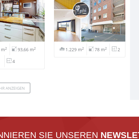
2
2
2
2
0 m
93,66 m
1.229 m
78 m
2
4
HR ANZEIGEN
NNIEREN SIE UNSEREN
NEWSLE