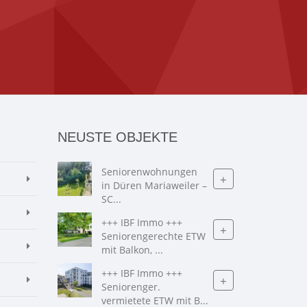
NEUSTE OBJEKTE
Seniorenwohnungen
+
in Düren Mariaweiler –
SC...
+++ IBF Immo +++
+
Seniorengerechte ETW
mit Balkon, ...
+++ IBF Immo +++
+
Seniorenger.
vermietete ETW mit B...