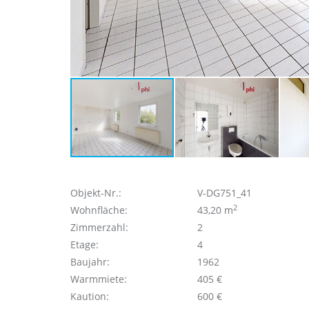
Objekt-Nr.:
V-DG751_41
2
Wohnfläche:
43,20 m
Zimmerzahl:
2
Etage:
4
Baujahr:
1962
Warmmiete:
405 €
Kaution:
600 €