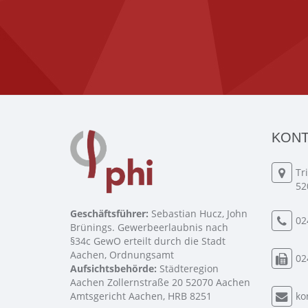
KONT
Tr
52
Geschäftsführer:
Sebastian Hucz, John
02
Brünings. Gewerbeerlaubnis nach
§34c GewO erteilt durch die Stadt
Aachen, Ordnungsamt
02
Aufsichtsbehörde:
Städteregion
Aachen Zollernstraße 20 52070 Aachen
Amtsgericht Aachen, HRB 8251
ko