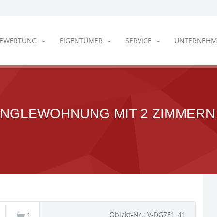
EWERTUNG
EIGENTÜMER
SERVICE
UNTERNEHM
SINGLEWOHNUNG MIT 2 ZIMMERN
Objekt-Nr.: V-DG751_41
1