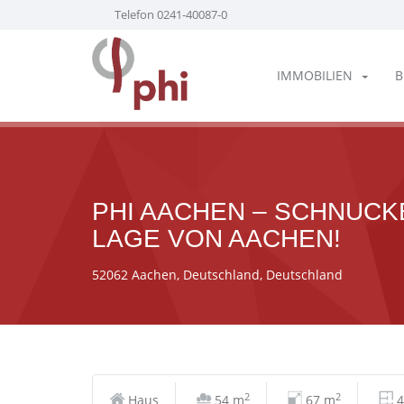
Telefon 0241-40087-0
IMMOBILIEN
B
PHI AACHEN – SCHNUCK
LAGE VON AACHEN!
52062 Aachen, Deutschland, Deutschland
2
2
Haus
54 m
67 m
4