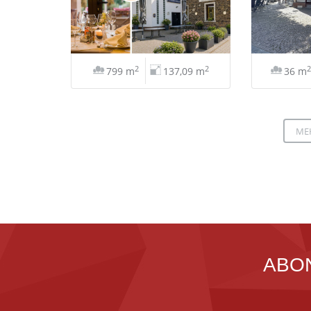
2
2
2
799 m
137,09 m
36 m
ME
ABO