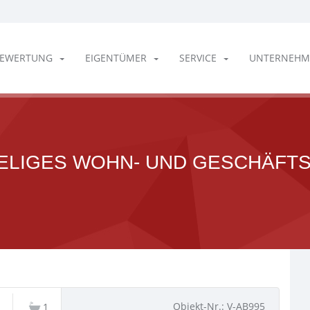
EWERTUNG
EIGENTÜMER
SERVICE
UNTERNEHM
ELIGES WOHN- UND GESCHÄFTS
Objekt-Nr.: V-AB995
1