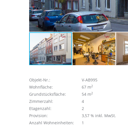
Objekt-Nr.:
V-AB995
2
Wohnfläche:
67 m
2
Grundstücksfläche:
54 m
Zimmerzahl:
4
Etagenzahl:
2
Provision:
3,57 % inkl. MwSt.
Anzahl Wohneinheiten:
1