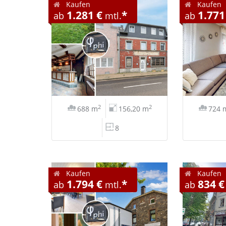
Kaufen
Kaufen
1.281 €
*
1.771
ab
mtl.
ab
2
2
688 m
156,20 m
724 
8
Kaufen
Kaufen
1.794 €
*
834 €
ab
mtl.
ab