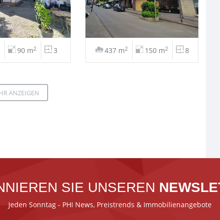
2
2
2
90 m
3
437 m
150 m
8
HR ANZEIGEN
NNIEREN SIE UNSEREN
NEWSLE
Jeden Sonntag - PHI News, Preistrends & Immobilienangebote