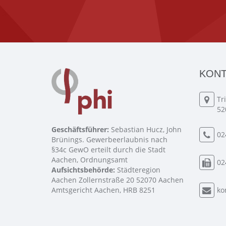
KONT
Tr
52
Geschäftsführer:
Sebastian Hucz, John
02
Brünings. Gewerbeerlaubnis nach
§34c GewO erteilt durch die Stadt
Aachen, Ordnungsamt
02
Aufsichtsbehörde:
Städteregion
Aachen Zollernstraße 20 52070 Aachen
Amtsgericht Aachen, HRB 8251
ko