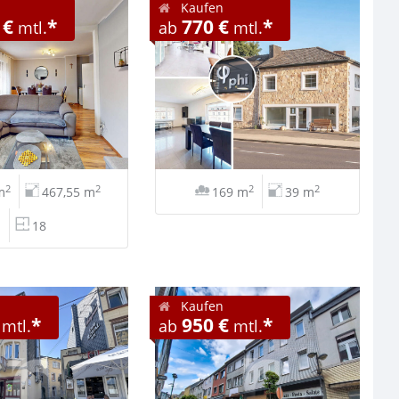
Kaufen
 €
*
770 €
*
mtl.
ab
mtl.
2
2
2
2
m
467,55 m
169 m
39 m
18
Kaufen
*
950 €
*
mtl.
ab
mtl.