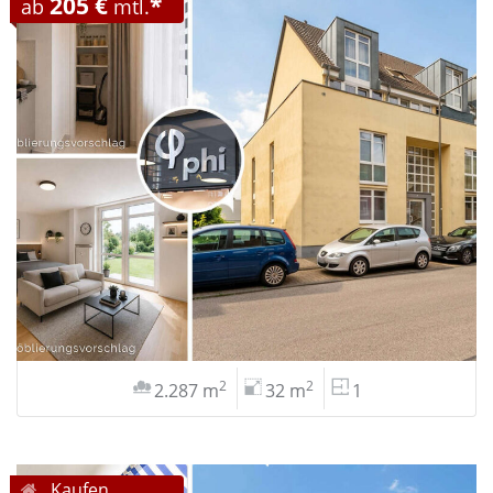
205 €
*
ab
mtl.
2
2
2.287 m
32 m
1
Kaufen