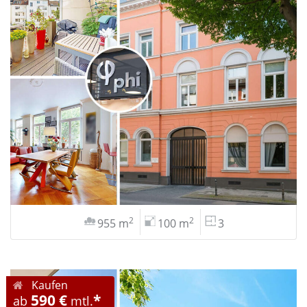
2
2
955 m
100 m
3
Kaufen
590 €
*
ab
mtl.