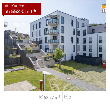
Kaufen
552 €
*
ab
mtl.
2
52,77 m
2