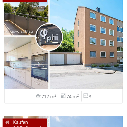
2
2
717 m
74 m
3
Kaufen