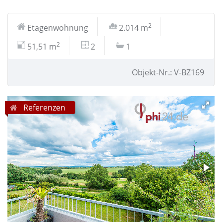
2
Etagenwohnung
2.014 m
2
51,51 m
2
1
Objekt-Nr.: V-BZ169
Referenzen