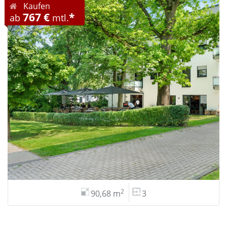
Kaufen
767 €
*
ab
mtl.
2
90,68 m
3