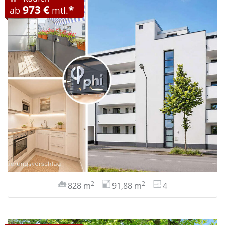
973 €
*
ab
mtl.
2
2
828 m
91,88 m
4