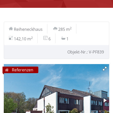
2
Reiheneckhaus
285 m
2
142,10 m
6
1
Objekt-Nr.: V-PF839
Referenzen