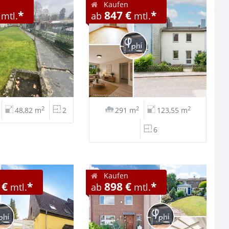
Kaufen
*
847 €
*
mtl.
ab
mtl.
2
2
2
48,82 m
2
291 m
123,55 m
6
Kaufen
 €
*
898 €
*
mtl.
ab
mtl.