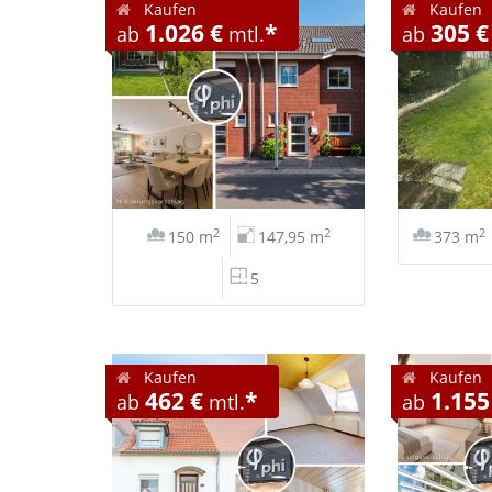
Kaufen
Kaufen
1.026 €
*
305 €
ab
mtl.
ab
2
2
2
150 m
147,95 m
373 m
5
Kaufen
Kaufen
462 €
*
1.155
ab
mtl.
ab