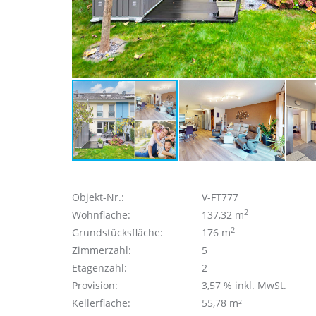
Objekt-Nr.:
V-FT777
2
Wohnfläche:
137,32 m
2
Grundstücksfläche:
176 m
Zimmerzahl:
5
Etagenzahl:
2
Provision:
3,57 % inkl. MwSt.
Kellerfläche:
55,78 m²