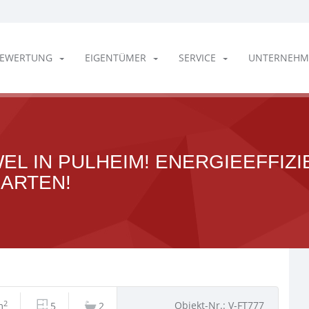
EWERTUNG
EIGENTÜMER
SERVICE
UNTERNEHM
WEL IN PULHEIM! ENERGIEEFFIZ
ARTEN!
2
Objekt-Nr.: V-FT777
m
5
2