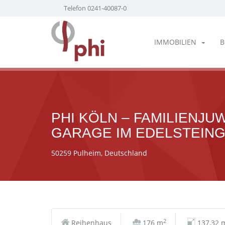
Telefon 0241-40087-0
IMMOBILIEN
B
PHI KÖLN – FAMILIENJU
GARAGE IM EDELSTEING
50259 Pulheim, Deutschland
2
Reihenhaus
176 m
137,32 