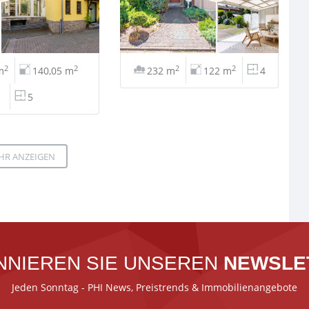
2
2
2
2
m
140,05 m
232 m
122 m
4
5
HR ANZEIGEN
NNIEREN SIE UNSEREN
NEWSLE
Jeden Sonntag - PHI News, Preistrends & Immobilienangebote