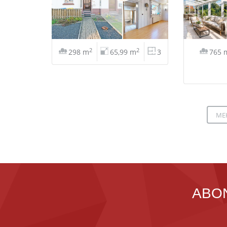
2
2
298 m
65,99 m
3
765 
ME
ABO