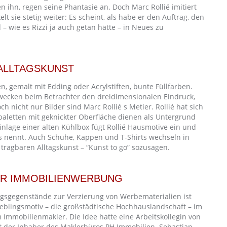
en ihn, regen seine Phantasie an. Doch Marc Rollié imitiert
t sie stetig weiter: Es scheint, als habe er den Auftrag, den
 – wie es Rizzi ja auch getan hätte – in Neues zu
 ALLTAGSKUNST
en, gemalt mit Edding oder Acrylstiften, bunte Füllfarben.
wecken beim Betrachter den dreidimensionalen Eindruck,
och nicht nur Bilder sind Marc Rollié s Metier. Rollié hat sich
paletten mit geknickter Oberfläche dienen als Untergrund
inlage einer alten Kühlbox fügt Rollié Hausmotive ein und
 es nennt. Auch Schuhe, Kappen und T-Shirts wechseln in
ragbaren Alltagskunst – “Kunst to go” sozusagen.
R IMMOBILIENWERBUNG
agsgegenstände zur Verzierung von Werbematerialien ist
ieblingsmotiv – die großstädtische Hochhauslandschaft – im
Immobilienmakler. Die Idee hatte eine Arbeitskollegin von
 der Inhaber des Maklerbüros PH Immobilien. Sebastian