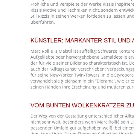
Fröhliche und Verspielte der Werke Rizzis inspirier
Rizzis Motive und Techniken nicht, sondern entwickel
Stil Rizzis in seinen Werken fortleben zu lassen und
überführen.
KÜNSTLER: MARKANTER STIL UND
Marc Rollié´s Malstil ist auffällig: Schwarze Kontur
Aufgeklebte oder hervorgehobene Gemäldeteile er
der für viele seiner Bilder so charakteristisch ist. D
auch der “Alltagskunst” verschrieben: Verpackungs
für seine New-Yorker Twin-Towers, in die Styropore
verwandelt sie gleichsam in ein “Diorama”, wie er
seinen Händen ihre Erscheinung und mutieren zur t
VOM BUNTEN WOLKENKRATZER ZU
Der Weg von der Gestaltung unterschiedlicher Allt
nicht sehr weit, besonders wenn Marc Rollié sein L
passenden Umfeld gut aufgehoben weiß: bei einem 
ihm, Anna Hucz. Deren Ehemann Sebastian Hucz ist