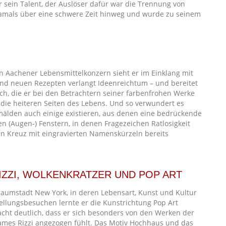
r sein Talent, der Auslöser dafür war die Trennung von
 damals über eine schwere Zeit hinweg und wurde zu seinem
en Aachener Lebensmittelkonzern sieht er im Einklang mit
 und neuen Rezepten verlangt Ideenreichtum – und bereitet
ch, die er bei den Betrachtern seiner farbenfrohen Werke
 die heiteren Seiten des Lebens. Und so verwundert es
mälden auch einige existieren, aus denen eine bedrückende
n (Augen-) Fenstern, in denen Fragezeichen Ratlosigkeit
n Kreuz mit eingravierten Namenskürzeln bereits
IZZI, WOLKENKRATZER UND POP ART
Traumstadt New York, in deren Lebensart, Kunst und Kultur
tellungsbesuchen lernte er die Kunstrichtung Pop Art
cht deutlich, dass er sich besonders von den Werken der
James Rizzi angezogen fühlt. Das Motiv Hochhaus und das