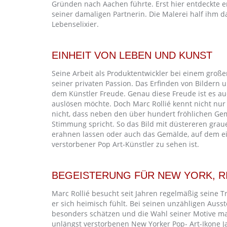
Gründen nach Aachen führte. Erst hier entdeckte e
seiner damaligen Partnerin. Die Malerei half ihm
Lebenselixier.
EINHEIT VON LEBEN UND KUNST
Seine Arbeit als Produktentwickler bei einem groß
seiner privaten Passion. Das Erfinden von Bildern
dem Künstler Freude. Genau diese Freude ist es au
auslösen möchte. Doch Marc Rollié kennt nicht nur
nicht, dass neben den über hundert fröhlichen Ge
Stimmung spricht. So das Bild mit düstereren graue
erahnen lassen oder auch das Gemälde, auf dem ei
verstorbener Pop Art-Künstler zu sehen ist.
BEGEISTERUNG FÜR NEW YORK, R
Marc Rollié besucht seit Jahren regelmäßig seine 
er sich heimisch fühlt. Bei seinen unzähligen Auss
besonders schätzen und die Wahl seiner Motive ma
unlängst verstorbenen New Yorker Pop- Art-Ikone 