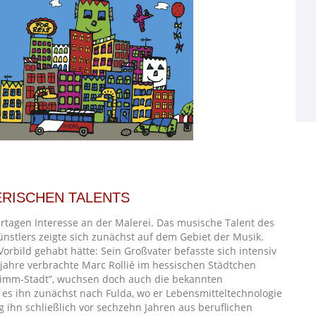
RISCHEN TALENTS
dertagen Interesse an der Malerei. Das musische Talent des
stlers zeigte sich zunächst auf dem Gebiet der Musik.
Vorbild gehabt hätte: Sein Großvater befasste sich intensiv
djahre verbrachte Marc Rollié im hessischen Städtchen
Grimm-Stadt”, wuchsen doch auch die bekannten
 es ihn zunächst nach Fulda, wo er Lebensmitteltechnologie
 ihn schließlich vor sechzehn Jahren aus beruflichen