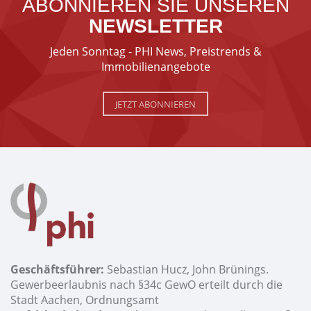
ABONNIEREN SIE UNSEREN
NEWSLETTER
Jeden Sonntag - PHI News, Preistrends &
Immobilienangebote
JETZT ABONNIEREN
Geschäftsführer:
Sebastian Hucz, John Brünings.
Gewerbeerlaubnis nach §34c GewO erteilt durch die
Stadt Aachen, Ordnungsamt