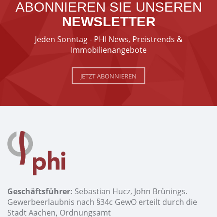
ABONNIEREN SIE UNSEREN
NEWSLETTER
Jeden Sonntag - PHI News, Preistrends &
Immobilienangebote
JETZT ABONNIEREN
Geschäftsführer:
Sebastian Hucz, John Brünings.
Gewerbeerlaubnis nach §34c GewO erteilt durch die
Stadt Aachen, Ordnungsamt