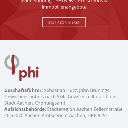
Jeden Sonntag - PHI News, Preistrends &
Immobilienangebote
JETZT ABONNIEREN
Geschäftsführer:
Sebastian Hucz, John Brünings.
Gewerbeerlaubnis nach §34c GewO erteilt durch die
Stadt Aachen, Ordnungsamt
Aufsichtsbehörde:
Städteregion Aachen Zollernstraße
20 52070 Aachen Amtsgericht Aachen, HRB 8251