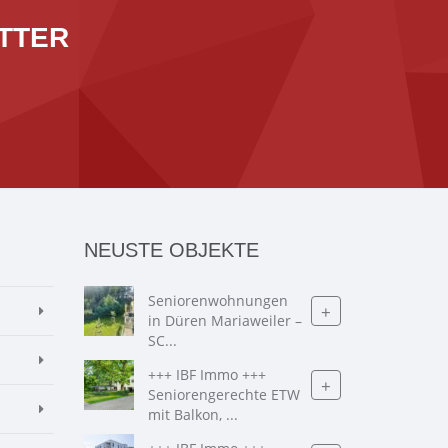
TTER
NEUSTE OBJEKTE
Seniorenwohnungen
+
in Düren Mariaweiler –
SC...
+++ IBF Immo +++
+
Seniorengerechte ETW
mit Balkon, ...