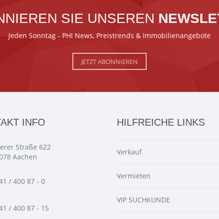
NNIEREN SIE UNSEREN
NEWSLE
Jeden Sonntag - PHI News, Preistrends & Immobilienangebote
JETZT ABONNIEREN
AKT INFO
HILFREICHE LINKS
ierer Straße 622
Verkauf
078 Aachen
Vermieten
41 / 400 87 - 0
VIP SUCHKUNDE
41 / 400 87 - 15