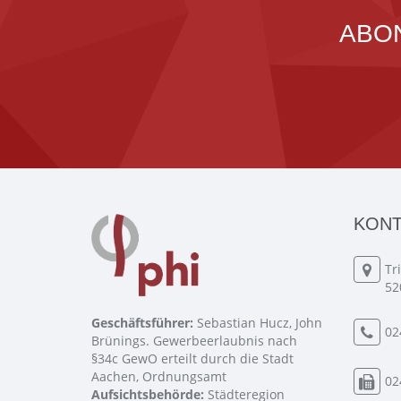
ABO
KONT
Tr
52
Geschäftsführer:
Sebastian Hucz, John
02
Brünings. Gewerbeerlaubnis nach
§34c GewO erteilt durch die Stadt
Aachen, Ordnungsamt
02
Aufsichtsbehörde:
Städteregion