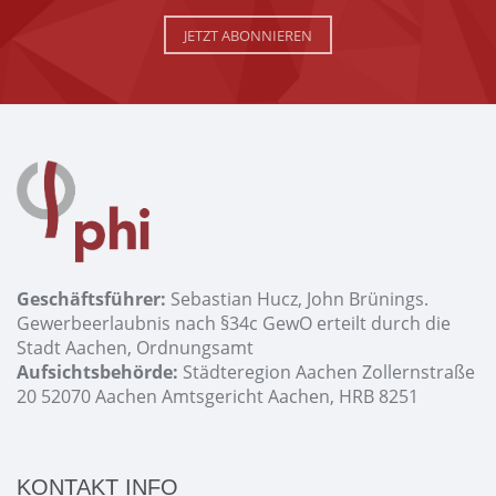
JETZT ABONNIEREN
Geschäftsführer:
Sebastian Hucz, John Brünings.
Gewerbeerlaubnis nach §34c GewO erteilt durch die
Stadt Aachen, Ordnungsamt
Aufsichtsbehörde:
Städteregion Aachen Zollernstraße
20 52070 Aachen Amtsgericht Aachen, HRB 8251
KONTAKT INFO