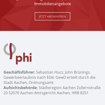
Immobilienangebote
JETZT ABONNIEREN
Geschäftsführer:
Sebastian Hucz, John Brünings.
Gewerbeerlaubnis nach §34c GewO erteilt durch die
Stadt Aachen, Ordnungsamt
Aufsichtsbehörde:
Städteregion Aachen Zollernstraße
20 52070 Aachen Amtsgericht Aachen, HRB 8251