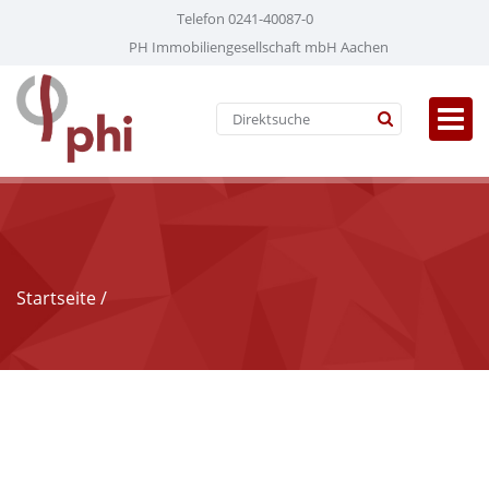
Telefon 0241-40087-0
PH Immobiliengesellschaft mbH Aachen
Startseite
/