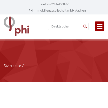
Telefon 0241-40087-0
PH Immobiliengesellschaft mbH Aachen
Startseite
/