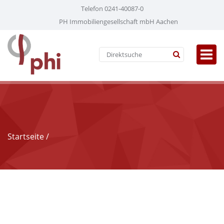
Telefon 0241-40087-0
PH Immobiliengesellschaft mbH Aachen
Startseite
/