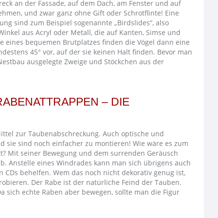
dreck an der Fassade, auf dem Dach, am Fenster und auf
hmen, und zwar ganz ohne Gift oder Schrotflinte! Eine
sung sind zum Beispiel sogenannte „Birdslides“, also
Winkel aus Acryl oder Metall, die auf Kanten, Simse und
le eines bequemen Brutplatzes finden die Vögel dann eine
destens 45° vor, auf der sie keinen Halt finden. Bevor man
n Nestbau ausgelegte Zweige und Stöckchen aus der
RABENATTRAPPEN – DIE
Mittel zur Taubenabschreckung. Auch optische und
d sie sind noch einfacher zu montieren! Wie wäre es zum
ett? Mit seiner Bewegung und dem surrenden Geräusch
g ab. Anstelle eines Windrades kann man sich übrigens auch
en CDs behelfen. Wem das noch nicht dekorativ genug ist,
obieren. Der Rabe ist der natürliche Feind der Tauben.
Da sich echte Raben aber bewegen, sollte man die Figur