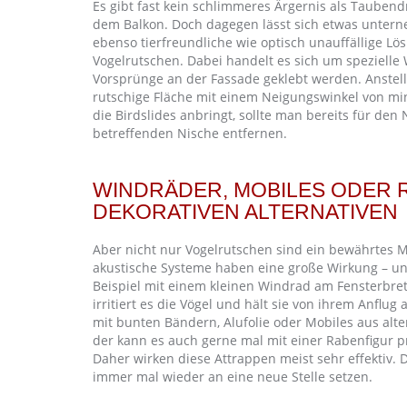
Es gibt fast kein schlimmeres Ärgernis als Tauben
dem Balkon. Doch dagegen lässt sich etwas unterne
ebenso tierfreundliche wie optisch unauffällige Lö
Vogelrutschen. Dabei handelt es sich um spezielle 
Vorsprünge an der Fassade geklebt werden. Anstel
rutschige Fläche mit einem Neigungswinkel von min
die Birdslides anbringt, sollte man bereits für de
betreffenden Nische entfernen.
WINDRÄDER, MOBILES ODER 
DEKORATIVEN ALTERNATIVEN
Aber nicht nur Vogelrutschen sind ein bewährtes 
akustische Systeme haben eine große Wirkung – un
Beispiel mit einem kleinen Windrad am Fensterbr
irritiert es die Vögel und hält sie von ihrem Anflu
mit bunten Bändern, Alufolie oder Mobiles aus alt
der kann es auch gerne mal mit einer Rabenfigur pr
Daher wirken diese Attrappen meist sehr effektiv. 
immer mal wieder an eine neue Stelle setzen.