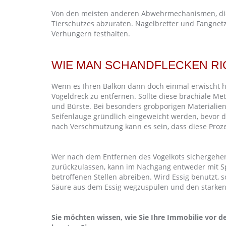
Von den meisten anderen Abwehrmechanismen, die i
Tierschutzes abzuraten. Nagelbretter und Fangnetz
Verhungern festhalten.
WIE MAN SCHANDFLECKEN RIC
Wenn es Ihren Balkon dann doch einmal erwischt ha
Vogeldreck zu entfernen. Sollte diese brachiale Me
und Bürste. Bei besonders grobporigen Materialien 
Seifenlauge gründlich eingeweicht werden, bevor de
nach Verschmutzung kann es sein, dass diese Pro
Wer nach dem Entfernen des Vogelkots sichergehen 
zurückzulassen, kann im Nachgang entweder mit Spi
betroffenen Stellen abreiben. Wird Essig benutzt, 
Säure aus dem Essig wegzuspülen und den starken
Sie möchten wissen, wie Sie Ihre Immobilie vor