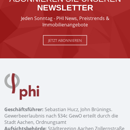
NEWSLETTER
Jeden Sonntag - PHI News, Preistrends &
Immobilienangebote
JETZT ABONNIEREN
Geschäftsführer:
Sebastian Hucz, John Brünings.
Gewerbeerlaubnis nach §34c GewO erteilt durch die
Stadt Aachen, Ordnungsamt
Aufsichtsbehörde:
Städteregion Aachen Zollernstraße