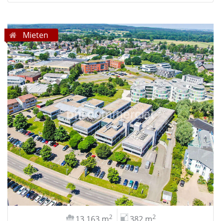
Mieten
2
2
13.163 m
382 m