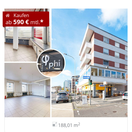
Kaufen
590 €
*
ab
mtl.
2
188,01 m