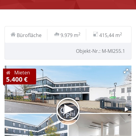
2
2
Bürofläche
9.979 m
415,44 m
Objekt-Nr.: M-MI255.1
Mieten
5.400 €