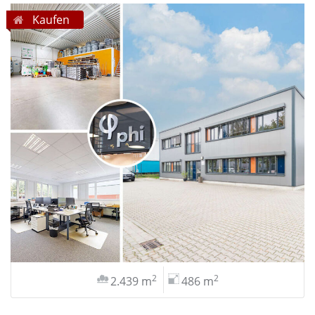
Kaufen
2
2
2.439 m
486 m