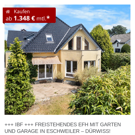
Kaufen
1.348 €
*
ab
mtl.
+++ IBF +++ FREISTEHENDES EFH MIT GARTEN
UND GARAGE IN ESCHWEILER – DÜRWISS!