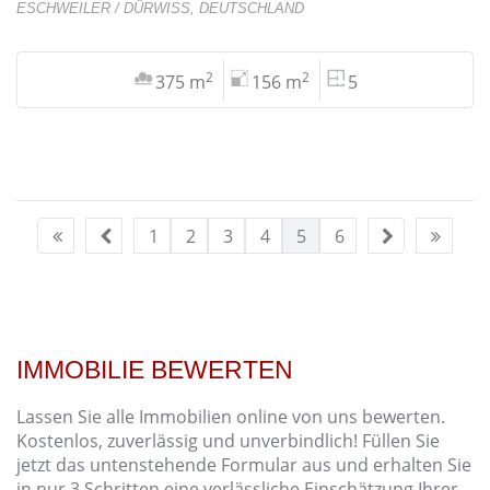
ESCHWEILER / DÜRWISS, DEUTSCHLAND
2
2
375 m
156 m
5
1
2
3
4
5
6
IMMOBILIE BEWERTEN
Lassen Sie alle Immobilien online von uns bewerten.
Kostenlos, zuverlässig und unverbindlich! Füllen Sie
jetzt das untenstehende Formular aus und erhalten Sie
in nur 3 Schritten eine verlässliche Einschätzung Ihrer