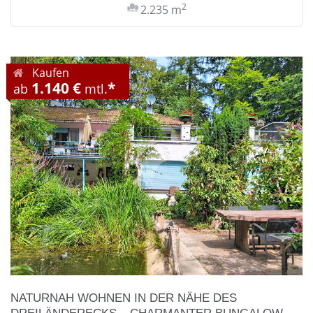
2
2.235 m
Kaufen
1.140 €
*
ab
mtl.
NATURNAH WOHNEN IN DER NÄHE DES
DREILÄNDERECKS – CHARMANTER BUNGALOW