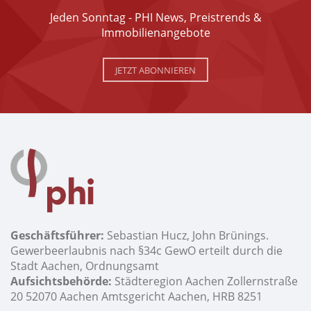
Jeden Sonntag - PHI News, Preistrends &
Immobilienangebote
JETZT ABONNIEREN
Geschäftsführer:
Sebastian Hucz, John Brünings.
Gewerbeerlaubnis nach §34c GewO erteilt durch die
Stadt Aachen, Ordnungsamt
Aufsichtsbehörde:
Städteregion Aachen Zollernstraße
20 52070 Aachen Amtsgericht Aachen, HRB 8251