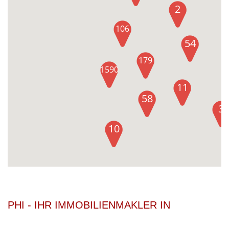
2
106
54
179
1590
11
58
3
10
PHI - IHR IMMOBILIENMAKLER IN