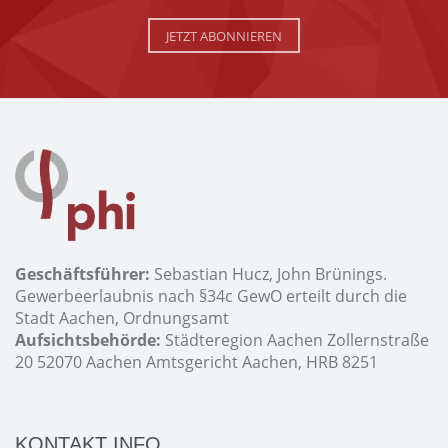
JETZT ABONNIEREN
Geschäftsführer:
Sebastian Hucz, John Brünings.
Gewerbeerlaubnis nach §34c GewO erteilt durch die
Stadt Aachen, Ordnungsamt
Aufsichtsbehörde:
Städteregion Aachen Zollernstraße
20 52070 Aachen Amtsgericht Aachen, HRB 8251
KONTAKT INFO