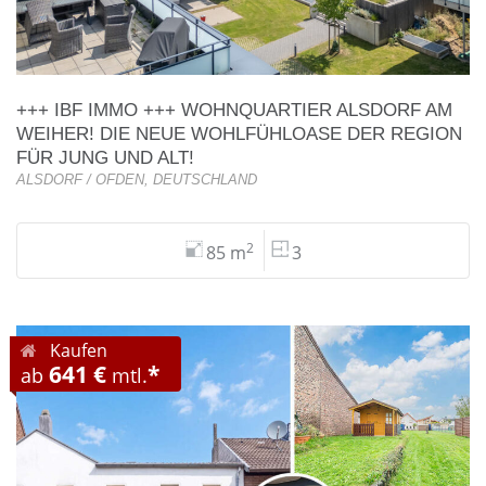
+++ IBF IMMO +++ WOHNQUARTIER ALSDORF AM
WEIHER! DIE NEUE WOHLFÜHLOASE DER REGION
FÜR JUNG UND ALT!
ALSDORF / OFDEN, DEUTSCHLAND
2
85 m
3
Kaufen
641 €
*
ab
mtl.