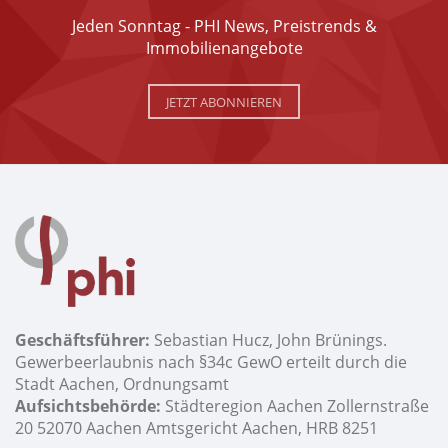
Jeden Sonntag - PHI News, Preistrends &
Immobilienangebote
JETZT ABONNIEREN
Geschäftsführer:
Sebastian Hucz, John Brünings.
Gewerbeerlaubnis nach §34c GewO erteilt durch die
Stadt Aachen, Ordnungsamt
Aufsichtsbehörde:
Städteregion Aachen Zollernstraße
20 52070 Aachen Amtsgericht Aachen, HRB 8251