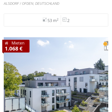
ALSDORF / OFDEN, DEUTSCHLAND
2
53 m
2
Mieten
1.068 €