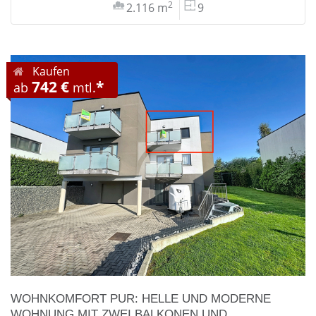
2
2.116 m
9
Kaufen
742 €
*
ab
mtl.
WOHNKOMFORT PUR: HELLE UND MODERNE
WOHNUNG MIT ZWEI BALKONEN UND