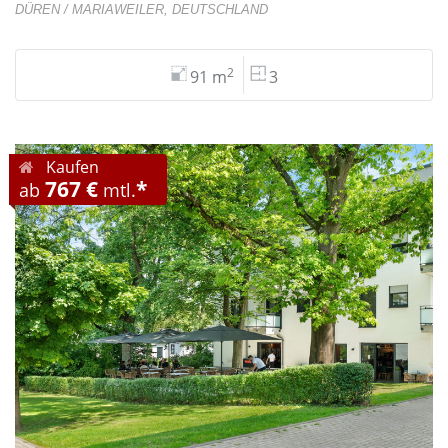
DÜREN / MARIAWEILER, DEUTSCHLAND
2
91 m
3
Kaufen
767 €
*
ab
mtl.