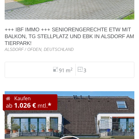
+++ IBF IMMO +++ SENIORENGERECHTE ETW MIT
BALKON, TG STELLPLATZ UND EBK IN ALSDORF AM
TIERPARK!
ALSDORF / OFDEN, DEUTSCHLAND
2
91 m
3
Kaufen
1.026 €
*
ab
mtl.