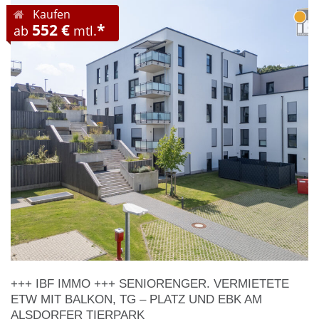
Kaufen
552 €
*
ab
mtl.
+++ IBF IMMO +++ SENIORENGER. VERMIETETE
ETW MIT BALKON, TG – PLATZ UND EBK AM
ALSDORFER TIERPARK