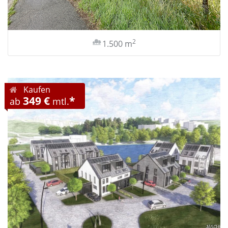
2
1.500 m
Kaufen
349 €
*
ab
mtl.