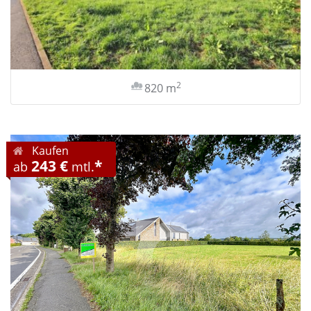
2
820 m
Kaufen
243 €
*
ab
mtl.