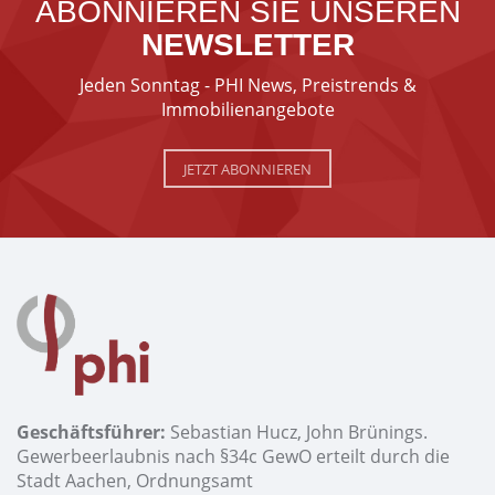
ABONNIEREN SIE UNSEREN
NEWSLETTER
Jeden Sonntag - PHI News, Preistrends &
Immobilienangebote
JETZT ABONNIEREN
Geschäftsführer:
Sebastian Hucz, John Brünings.
Gewerbeerlaubnis nach §34c GewO erteilt durch die
Stadt Aachen, Ordnungsamt