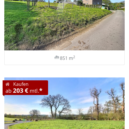
2
851 m
Kaufen
203 €
*
ab
mtl.