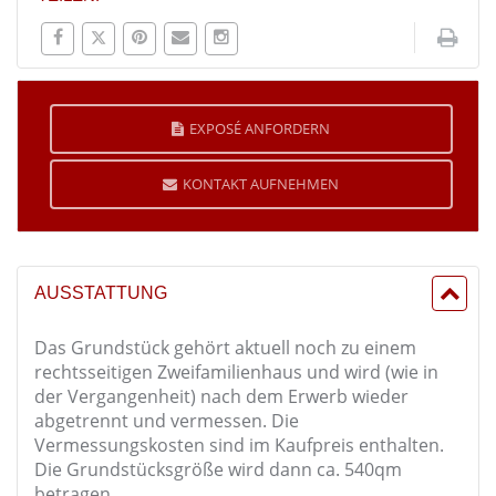
EXPOSÉ ANFORDERN
KONTAKT AUFNEHMEN
AUSSTATTUNG
Das Grundstück gehört aktuell noch zu einem
rechtsseitigen Zweifamilienhaus und wird (wie in
der Vergangenheit) nach dem Erwerb wieder
abgetrennt und vermessen. Die
Vermessungskosten sind im Kaufpreis enthalten.
Die Grundstücksgröße wird dann ca. 540qm
betragen.