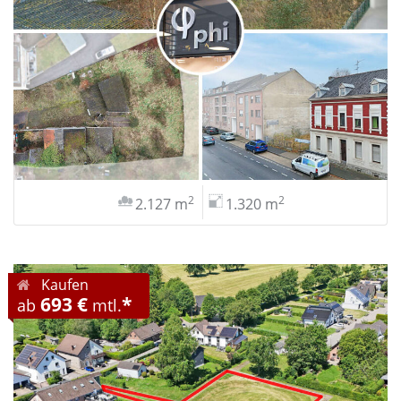
2
2
2.127 m
1.320 m
Kaufen
693 €
*
ab
mtl.