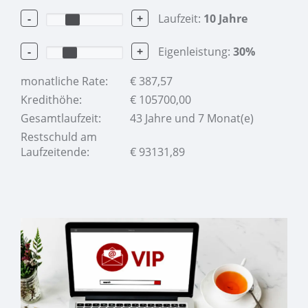
-
+
Laufzeit:
10
Jahre
-
+
Eigenleistung:
30
%
monatliche Rate:
€
387,57
Kredithöhe:
€
105700,00
Gesamtlaufzeit:
43 Jahre und 7 Monat(e)
Restschuld am
Laufzeitende:
€
93131,89