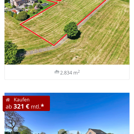
2
2.834 m
Kaufen
321 €
*
ab
mtl.