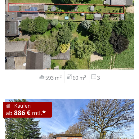
2
2
593 m
60 m
3
Kaufen
886 €
*
ab
mtl.