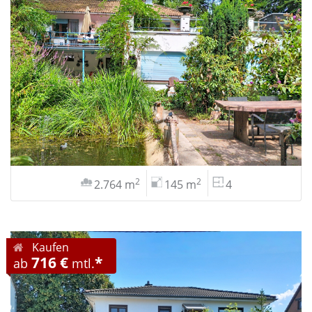
2
2
2.764 m
145 m
4
Kaufen
716 €
*
ab
mtl.