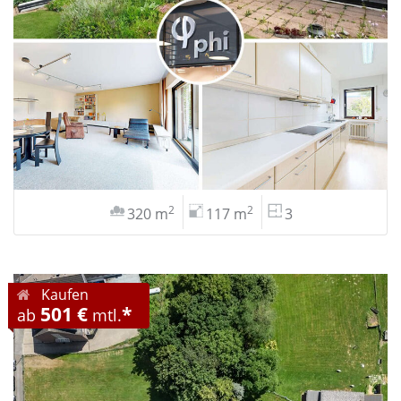
2
2
320 m
117 m
3
Kaufen
501 €
*
ab
mtl.