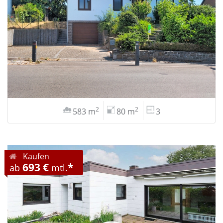
2
2
583 m
80 m
3
Kaufen
693 €
*
ab
mtl.