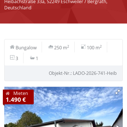
Heibachstraße 33a, 52249 Eschweiler / Bergrath,
Deutschland
2
2
Bungalow
250 m
100 m
3
1
Objekt-Nr.: LADO-2026-741-Heib
Mieten
1.490 €