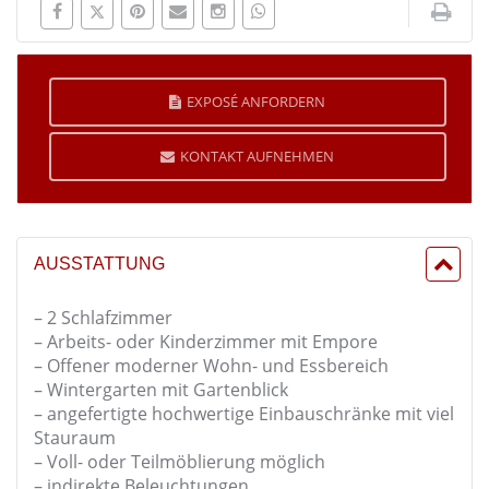
EXPOSÉ ANFORDERN
KONTAKT AUFNEHMEN
AUSSTATTUNG
– 2 Schlafzimmer
– Arbeits- oder Kinderzimmer mit Empore
– Offener moderner Wohn- und Essbereich
– Wintergarten mit Gartenblick
– angefertigte hochwertige Einbauschränke mit viel
Stauraum
– Voll- oder Teilmöblierung möglich
– indirekte Beleuchtungen