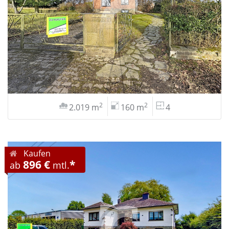
2
2
2.019 m
160 m
4
Kaufen
896 €
*
ab
mtl.