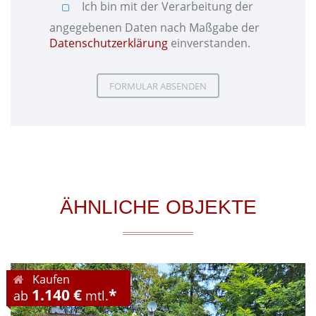
Ich bin mit der Verarbeitung der
angegebenen Daten nach Maßgabe der
Datenschutzerklärung
einverstanden.
Please leave this field empty.
Please leave this field empty.
ÄHNLICHE OBJEKTE
Kaufen
1.140 €
*
ab
mtl.