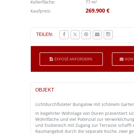
Kellerfläche:
77 m²
269.900 €
Kaufpreis:
TEILEN:
EXPOSÉ ANFORDERN
KON
OBJEKT
Lichtdurchfluteter Bungalow mit schönem Garten
In begehrter Wohnlage von Düren präsentiert si
Wohnfläche und viel Potenzial zur Verwirklichun
und Essbereich mit Zugang zur Terrasse schaff
Raumangebot durch die separate Küche, zwei gem