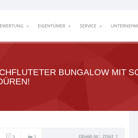
EWERTUNG
EIGENTÜMER
SERVICE
UNTERNEHM
RCHFLUTETER BUNGALOW MIT S
DÜREN!
Objekt-Nr.: ZJ562_1
3
1