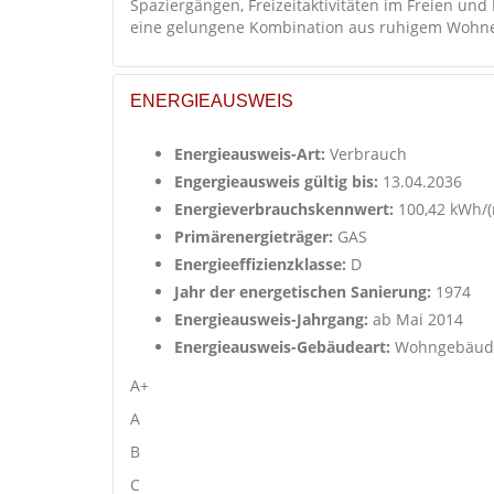
Spaziergängen, Freizeitaktivitäten im Freien und
eine gelungene Kombination aus ruhigem Wohnen
ENERGIEAUSWEIS
Energieausweis-Art:
Verbrauch
Engergieausweis gültig bis:
13.04.2036
Energieverbrauchskennwert:
100,42 kWh/(
Primärenergieträger:
GAS
Energieeffizienzklasse:
D
Jahr der energetischen Sanierung:
1974
Energieausweis-Jahrgang:
ab Mai 2014
Energieausweis-Gebäudeart:
Wohngebäud
A+
A
B
C