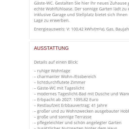
Gäste-WC. Gestalten Sie hier Ihr neues Zuhause
echte Wohlfühloase. Der sonnige Garten lädt zu 
inklusive Garage und Stellplatz bietet sich Ihnen
Lage zu erwerben.
Energieausweis: V: 100,42 kWh/(m²a), Gas, Baujah
AUSSTATTUNG
Details auf einen Blick:
– ruhige Wohnlage
– charmanter Wohn-/Essbereich
– lichtdurchflutete Zimmer
– Gäste-WC mit Tageslicht
– modernes Tageslicht-Bad mit Dusche und Wan
– Erbpacht ab 2027: 1095,82 Euro
– Restlaufzeit Erbbauvertrag: 41 Jahre
– großer und zu Wohnzwecken ausgebauter Hob
– große und sonnige Terrasse
– pflegeleichter und schön angelegter Garten
– zusätzlicher Nutzgarten hinter dem Haus