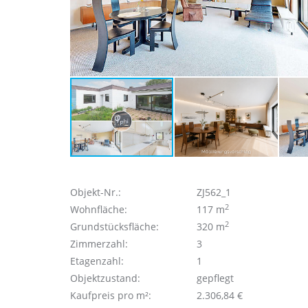
Objekt-Nr.:
ZJ562_1
2
Wohnfläche:
117 m
2
Grundstücksfläche:
320 m
Zimmerzahl:
3
Etagenzahl:
1
Objektzustand:
gepflegt
Kaufpreis pro m²:
2.306,84 €