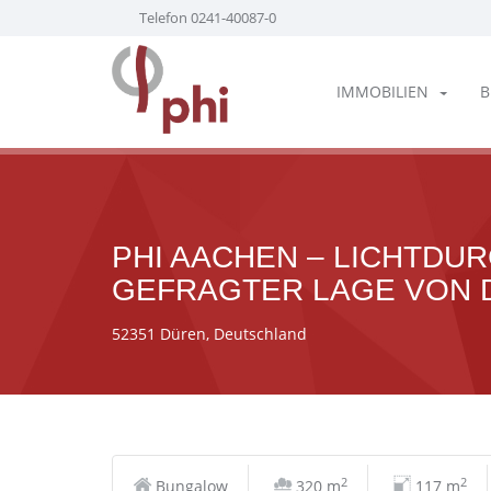
Telefon 0241-40087-0
IMMOBILIEN
B
PHI AACHEN – LICHTDU
GEFRAGTER LAGE VON 
52351 Düren, Deutschland
2
2
Bungalow
320 m
117 m