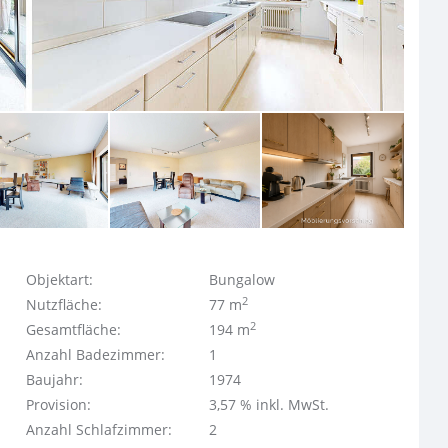
Objektart:
Bungalow
2
Nutzfläche:
77 m
2
Gesamtfläche:
194 m
Anzahl Badezimmer:
1
Baujahr:
1974
Provision:
3,57 % inkl. MwSt.
Anzahl Schlafzimmer:
2