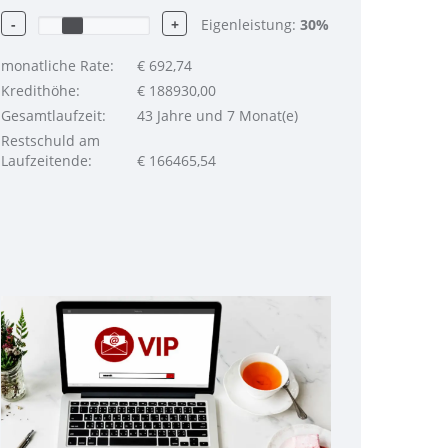
-
+
Eigenleistung:
30
%
monatliche Rate:
€
692,74
Kredithöhe:
€
188930,00
Gesamtlaufzeit:
43 Jahre und 7 Monat(e)
Restschuld am
Laufzeitende:
€
166465,54