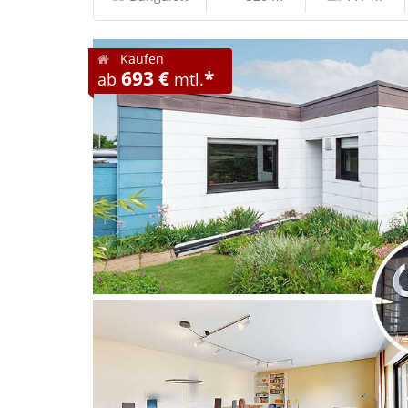
Kaufen
693 €
*
ab
mtl.